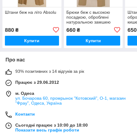
Штани беж на літо Absolu
Брюки беж с высокою
Штан
посадкою, оброблені
обро
натуральною замшею
кише
Absolu
880
660
650
₴
₴
Купити
Купити
Про нас
93% позитивних з 14 відгуків за рік
Працює з 29.06.2012
м. Одеса
ул. Бочарова 60, промрынок "Котовский", О-1, магазин
"Фрау", Одеса, Україна
Контакти
Сьогодні працює з 10:00 до 18:00
Показати весь графік роботи