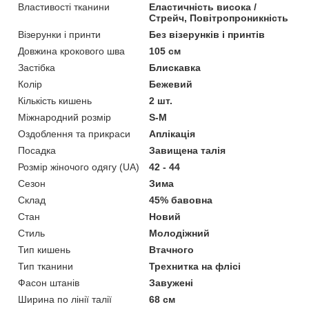
Властивості тканини
Еластичність висока /
Стрейч, Повітропроникність
Візерунки і принти
Без візерунків і принтів
Довжина крокового шва
105 см
Застібка
Блискавка
Колір
Бежевий
Кількість кишень
2 шт.
Міжнародний розмір
S-M
Оздоблення та прикраси
Аплікація
Посадка
Завищена талія
Розмір жіночого одягу (UA)
42 - 44
Сезон
Зима
Склад
45% бавовна
Стан
Новий
Стиль
Молодіжний
Тип кишень
Втачного
Тип тканини
Трехнитка на флісі
Фасон штанів
Завужені
Ширина по лінії талії
68 см