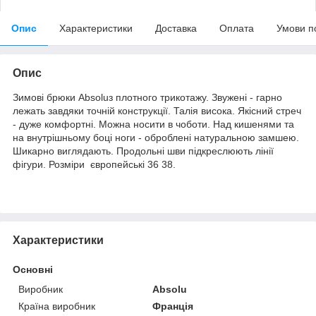
Опис
Характеристики
Доставка
Оплата
Умови п
Опис
Зимові брюки Absoluз плотного трикотажу. Звужені - гарно
лежать завдяки точній конструкції. Талія висока. Якісний стреч
- дуже комфортні. Можна носити в чоботи. Над кишенями та
на внутрішньому боці ноги - оброблені натуральною замшею.
Шикарно виглядають. Продольні шви підкреслюють лінії
фігури. Розміри європейські 36 38.
Характеристики
Основні
Виробник
Absolu
Країна виробник
Франція