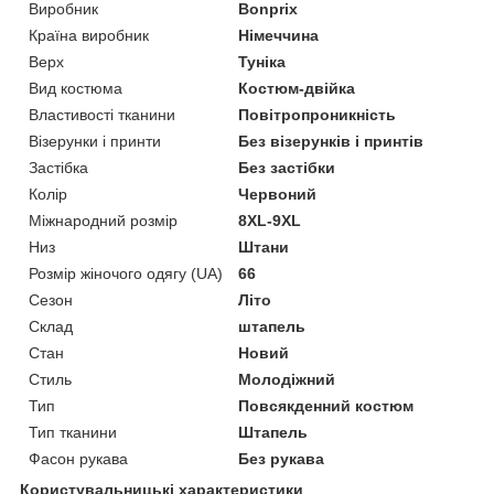
Виробник
Bonprix
Країна виробник
Німеччина
Верх
Туніка
Вид костюма
Костюм-двійка
Властивості тканини
Повітропроникність
Візерунки і принти
Без візерунків і принтів
Застібка
Без застібки
Колір
Червоний
Міжнародний розмір
8XL-9XL
Низ
Штани
Розмір жіночого одягу (UA)
66
Сезон
Літо
Склад
штапель
Стан
Новий
Стиль
Молодіжний
Тип
Повсякденний костюм
Тип тканини
Штапель
Фасон рукава
Без рукава
Користувальницькі характеристики