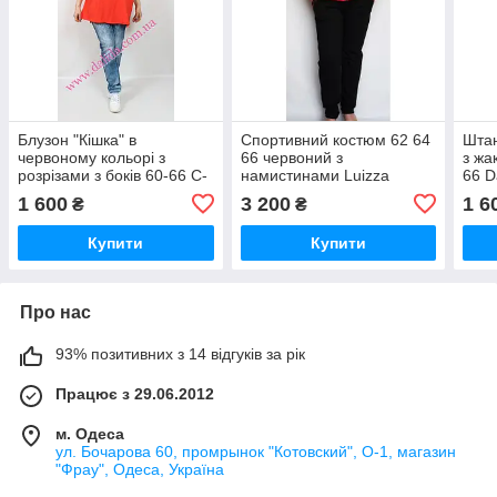
Блузон "Кішка" в
Спортивний костюм 62 64
Штан
червоному кольорі з
66 червоний з
з жа
розрізами з боків 60-66 C-
намистинами Luizza
66 D
NG
1 600
3 200
1 6
₴
₴
Купити
Купити
Про нас
93% позитивних з 14 відгуків за рік
Працює з 29.06.2012
м. Одеса
ул. Бочарова 60, промрынок "Котовский", О-1, магазин
"Фрау", Одеса, Україна