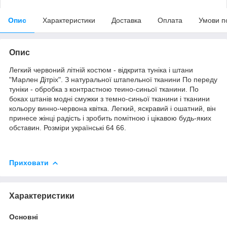
Опис
Характеристики
Доставка
Оплата
Умови п
Опис
Легкий червоний літній костюм - відкрита туніка і штани
"Марлен Дітріх". З натуральної штапельної тканини По переду
туніки - обробка з контрастною теино-синьої тканини. По
боках штанів модні смужки з темно-синьої тканини і тканини
кольору винно-червона квітка. Легкий, яскравий і ошатний, він
принесе жінці радість і зробить помітною і цікавою будь-яких
обставин. Розміри українські 64 66.
Приховати
Характеристики
Основні