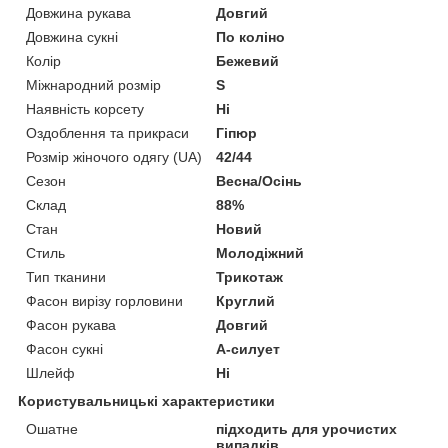
Довжина рукава
Довгий
Довжина сукні
По коліно
Колір
Бежевий
Міжнародний розмір
S
Наявність корсету
Ні
Оздоблення та прикраси
Гіпюр
Розмір жіночого одягу (UA)
42/44
Сезон
Весна/Осінь
Склад
88%
Стан
Новий
Стиль
Молодіжний
Тип тканини
Трикотаж
Фасон вирізу горловини
Круглий
Фасон рукава
Довгий
Фасон сукні
А-силует
Шлейф
Ні
Користувальницькі характеристики
Ошатне
підходить для урочистих
випадків