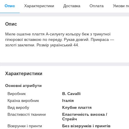
Опис
Характеристики
Доставка
Оплата
Умови п
Опис
Миле ошатне плаття А-силуету кольору беж з трикутної
гіпюрової вставкою по переду. Рукав довгий. Прикраса ―
золоті заклепки. Розмір український 44.
Характеристики
Основні атрибути
Виробник
B. Cavalli
Країна виробник
Італія
Вид виробу
Клубне плаття
Властивості тканини
Еластичність висока /
Стрейч
Візерунки і принти
Без візерунків і принтів