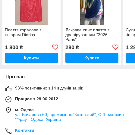
Плаття коралове з
Яскраве синє плаття з
Сукн
гіпюром Dioriss
драпіруванням "2026
гіпю
Paris"
1 800
280
1 2
₴
₴
Купити
Купити
Про нас
93% позитивних з 14 відгуків за рік
Працює з 29.06.2012
м. Одеса
ул. Бочарова 60, промрынок "Котовский", О-1, магазин
"Фрау", Одеса, Україна
Контакти