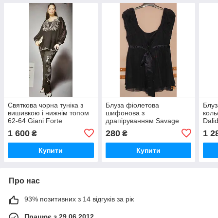
Святкова чорна туніка з
Блуза фіолетова
Блуз
вишивкою і нижнім топом
шифонова з
кол
62-64 Giani Forte
драпіруванням Savage
Dali
1 600
280
1 2
₴
₴
Купити
Купити
Про нас
93% позитивних з 14 відгуків за рік
Працює з 29.06.2012