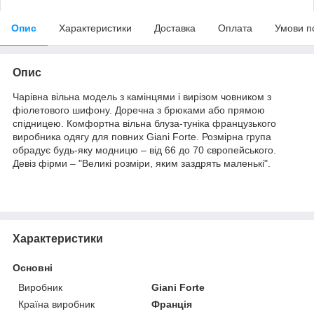
Опис
Характеристики
Доставка
Оплата
Умови п
Опис
Чарівна вільна модель з камінцями і вирізом човником з
фіолетового шифону. Доречна з брюками або прямою
спідницею. Комфортна вільна блуза-туніка французького
виробника одягу для повних Giani Forte. Розмірна група
обрадує будь-яку модницю – від 66 до 70 європейського.
Девіз фірми – "Великі розміри, яким заздрять маленькі".
Характеристики
Основні
Виробник
Giani Forte
Країна виробник
Франція