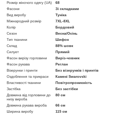
Розмір жіночого одягу (UA)
68
Фасони
Зі складками
Вид виробу
Туніка
Міжнародний розмір
7XL-8XL
Колір
Бордовий
Сезон
Весна/Осінь
Тип тканини
Шифон
Склад
88% шовк
Силует
Прямий
Фасон вирізу горловини
Виріз-човник
Фасон рукава
Реглан
Візерунки і принти
Без візерунків і принтів
Оздоблення та прикраси
Камені Swarovski
Властивості тканини
Повітропроникність
Застібка
Без застібки
Довжина від горловини до
80 см
низу вироба
Довжина рукава вироба
66 см
Ширина виробу
115 см