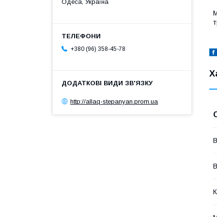
Одеса, Україна
М
т
+380 (96) 358-45-78
Х
http://allaq-stepanyan.prom.ua
В
В
К