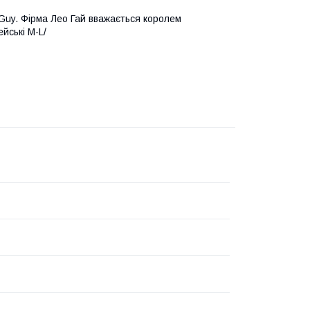
Guy. Фірма Лео Гай вважається королем
йські M-L/