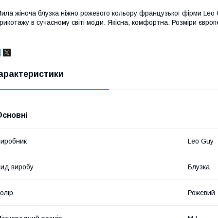
ила жіноча блузка ніжно рожевого кольору французької фірми Leo 
рикотажу в сучасному світі моди. Якісна, комфортна. Розміри європе
арактеристики
Основні
иробник
Leo Guy
ид виробу
Блузка
олір
Рожевий