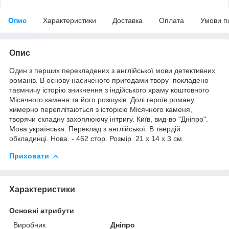
Опис
Характеристики
Доставка
Оплата
Умови п
Опис
Один з перших перекладених з англійської мови детективних
романів. В основу насиченого пригодами твору покладено
таємничу історію зникнення з індійського храму коштовного
Місячного каменя та його розшуків. Долі героїв роману
химерно переплітаються з історією Місячного каменя,
творячи складну захоплюючу інтригу. Київ, вид-во "Дніпро".
Мова українська. Переклад з англійської. В твердій
обкладинці. Нова. - 462 стор. Розмір 21 х 14 х 3 см.
Приховати
Характеристики
Основні атрибути
Виробник
Дніпро