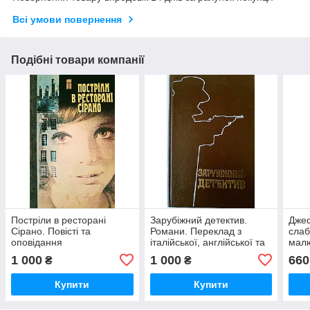
Всі умови повернення
Подібні товари компанії
Постріли в ресторані
Зарубіжний детектив.
Джеф
Сірано. Повісті та
Романи. Переклад з
слаб
оповідання
італійської, англійської та
малю
американських
іспанської мов
Щоде
1 000
1 000
660
₴
₴
письменників. Переклади
Світ
з англійської
Купити
Купити