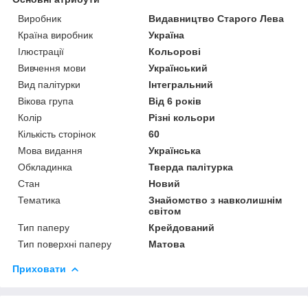
Виробник
Видавництво Старого Лева
Країна виробник
Україна
Ілюстрації
Кольорові
Вивчення мови
Український
Вид палітурки
Інтегральний
Вікова група
Від 6 років
Колір
Різні кольори
Кількість сторінок
60
Мова видання
Українська
Обкладинка
Тверда палітурка
Стан
Новий
Тематика
Знайомство з навколишнім
світом
Тип паперу
Крейдований
Тип поверхні паперу
Матова
Приховати