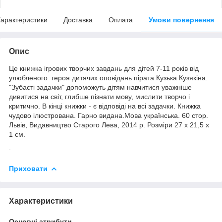
арактеристики
Доставка
Оплата
Умови повернення
Опис
Це книжка ігрових творчих завдань для дітей 7-11 років від
улюбленого героя дитячих оповідань пірата Кузька Кузякіна.
"Зубасті задачки" допоможуть дітям навчитися уважніше
дивитися на світ, глибше пізнати мову, мислити творчо і
критично. В кінці книжки - є відповіді на всі задачки. Книжка
чудово ілюстрована. Гарно видана.Мова українська. 60 стор.
Львів, Видавництво Старого Лева, 2014 р. Розміри 27 х 21,5 х
1 см.
.
Приховати
Характеристики
Основні атрибути