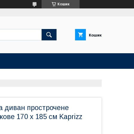
Кошик
Кошик
а диван прострочене
жове 170 х 185 см Kaprizz