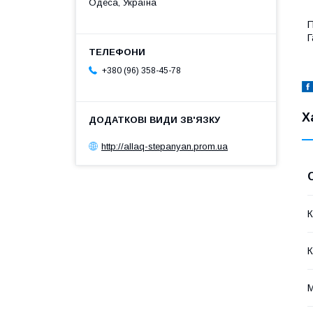
Одеса, Україна
П
Г
+380 (96) 358-45-78
Х
http://allaq-stepanyan.prom.ua
К
К