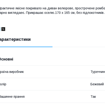
рактичне якісне покривало на диван велюрове, прострочене ромбом
арно виглядаеє. Прикрашає оселю.170 х 165 см, без підлокотників.
арактеристики
Основні
раїна виробник
Туреччи
олір
Бежевий
Машинне прання
Так