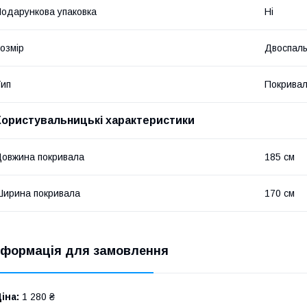
одарункова упаковка
Ні
озмір
Двоспал
ип
Покрива
Користувальницькі характеристики
овжина покривала
185 см
ирина покривала
170 см
нформація для замовлення
іна:
1 280 ₴