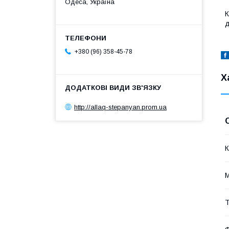
Одеса, Україна
К
д
+380 (96) 358-45-78
Х
http://allaq-stepanyan.prom.ua
К
М
Т