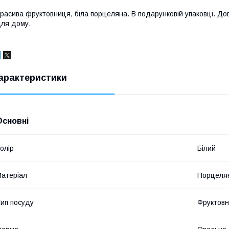
расива фруктовниця, біла порцеляна. В подарунковій упаковці. До
ля дому.
арактеристики
Основні
олір
Білий
атеріал
Порцеля
ип посуду
Фруктов