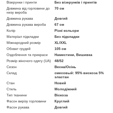
Візерунки і принти
Без візерунків і принтів
Довжина від горловини до
70 см
низу вироба
Довжина рукава
Довгий
Довжина рукава вироба
67 см
Колір
Різні кольори
Матеріал підкладки
Без підкладки
Міжнародний розмір
XL/XXL
Обхват грудей
105 см
Оздоблення та прикраси
Намистини, Вишивка
Розмір жіночого одягу (UA)
48/52
Сезон
Весна/Осінь
Склад
смесовый: 95% вискоза 5%
эластан
Стан
Новий
Стиль
Молодіжний
Тип тканини
Віскоза
Фасон вирізу горловини
Круглий
Фасон рукава
Довгий