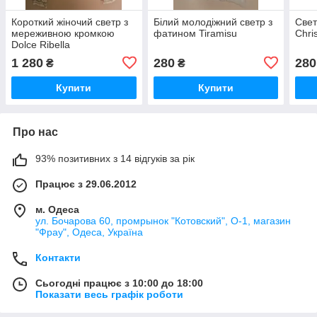
Короткий жіночий светр з
Білий молодіжний светр з
Свет
мереживною кромкою
фатином Tiramisu
Chri
Dolce Ribella
1 280
280
280
₴
₴
Купити
Купити
Про нас
93% позитивних з 14 відгуків за рік
Працює з 29.06.2012
м. Одеса
ул. Бочарова 60, промрынок "Котовский", О-1, магазин
"Фрау", Одеса, Україна
Контакти
Сьогодні працює з 10:00 до 18:00
Показати весь графік роботи