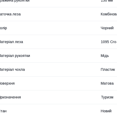
овжина рукоятки
130 мм
аточка леза
Комбінов
олір
Чорний
атеріал леза
1095 Cro
атеріал рукоятки
Мідь
атеріал чохла
Пластик
оверхня
Матова
ризначення
Туризм
Стан
Новий