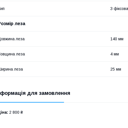
ип
З фіксов
Розмір леза
овжина леза
140 мм
овщина леза
4 мм
ирина леза
25 мм
нформація для замовлення
іна:
2 800 ₴