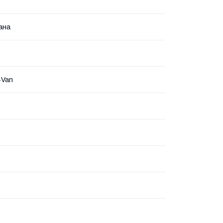
ана
-Van