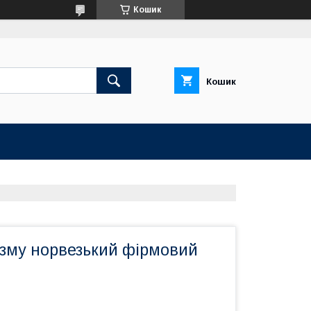
Кошик
Кошик
изму норвезький фірмовий