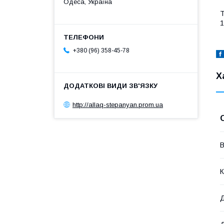
Одеса, Україна
Т
1
+380 (96) 358-45-78
Х
http://allaq-stepanyan.prom.ua
В
К
Д