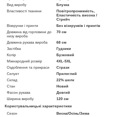
Вид виробу
Блузка
Властивості тканини
Повітропроникність,
Еластичність висока /
Стрейч
Візерунки і принти
Без візерунків і принтів
Довжина від горловини до
70 см
низу вироба
Довжина рукава вироба
68 см
Застібка
Гудзики
Колір
Бузковий
Міжнародний розмір
4XL-5XL
Оздоблення та прикраси
Стрази
Силует
Прилеглий
Склад
22% шелк
Стан
Новий
Фасон рукава
Довгий
Ширина виробу
120 см
Користувальницькі характеристики
Сезон
Весна/Осінь/Зима