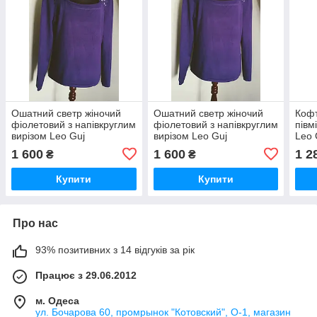
Ошатний светр жіночий
Ошатний светр жіночий
Кофт
фіолетовий з напівкруглим
фіолетовий з напівкруглим
півм
вирізом Leo Guj
вирізом Leo Guj
Leo 
1 600
1 600
1 2
₴
₴
Купити
Купити
Про нас
93% позитивних з 14 відгуків за рік
Працює з 29.06.2012
м. Одеса
ул. Бочарова 60, промрынок "Котовский", О-1, магазин