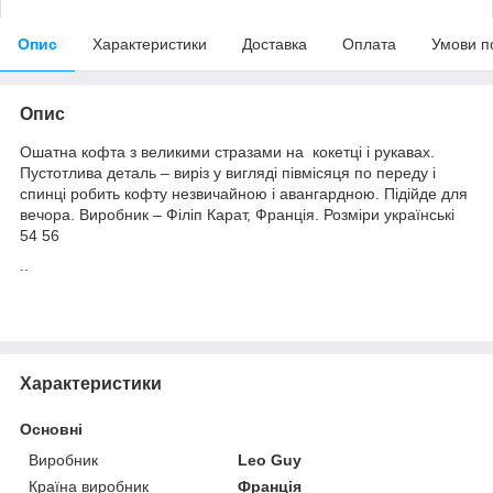
Опис
Характеристики
Доставка
Оплата
Умови п
Опис
Ошатна кофта з великими стразами на кокетці і рукавах.
Пустотлива деталь – виріз у вигляді півмісяця по переду і
спинці робить кофту незвичайною і авангардною. Підійде для
вечора. Виробник – Філіп Карат, Франція. Розміри українські
54 56
..
Характеристики
Основні
Виробник
Leo Guy
Країна виробник
Франція