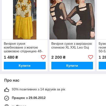
Вечірня сукня
Вечірня сукня з вирізаною
Бузк
комбіноване з жовтою
спинкою XL XXL Leo Guj
гео
шовковою спідницею 48-
50-5
50 Sirius
1 480
2 200
1 2
₴
₴
Купити
Купити
Про нас
93% позитивних з 14 відгуків за рік
Працює з 29.06.2012