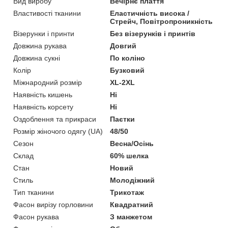
Вид виробу
Вечірнє плаття
Властивості тканини
Еластичність висока /
Стрейч, Повітропроникність
Візерунки і принти
Без візерунків і принтів
Довжина рукава
Довгий
Довжина сукні
По коліно
Колір
Бузковий
Міжнародний розмір
XL-2XL
Наявність кишень
Ні
Наявність корсету
Ні
Оздоблення та прикраси
Паєтки
Розмір жіночого одягу (UA)
48/50
Сезон
Весна/Осінь
Склад
60% шелка
Стан
Новий
Стиль
Молодіжний
Тип тканини
Трикотаж
Фасон вирізу горловини
Квадратний
Фасон рукава
З манжетом