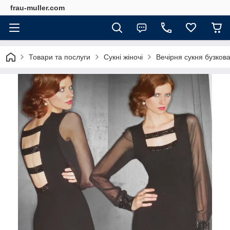
frau-muller.com
Товари та послуги
Сукні жіночі
Вечірня сукня бузков