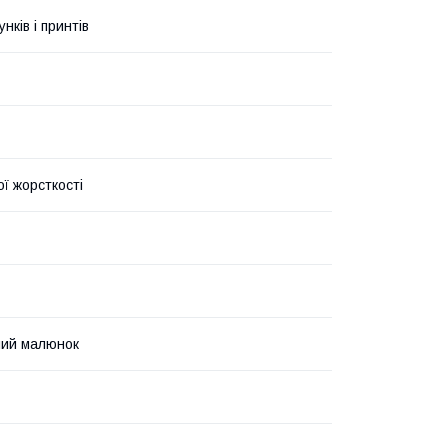
унків і принтів
ї жорсткості
ний малюнок