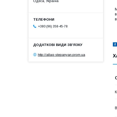
Одеса, Україна
М
в
в
+380 (96) 358-45-78
http://allaq-stepanyan.prom.ua
Х
К
В