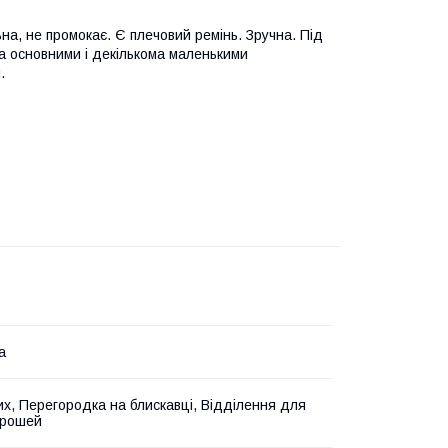
на, не промокає. Є плечовий ремінь. Зручна. Під
ма основними і декількома маленькими
.
а
их, Перегородка на блискавці, Відділення для
грошей