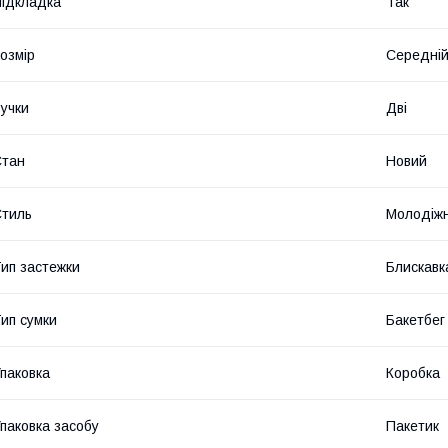
ідкладка
Так
озмір
Середні
учки
Дві
Стан
Новий
тиль
Молодіж
ип застежки
Блискавк
ип сумки
Бакетбег
паковка
Коробка
паковка засобу
Пакетик