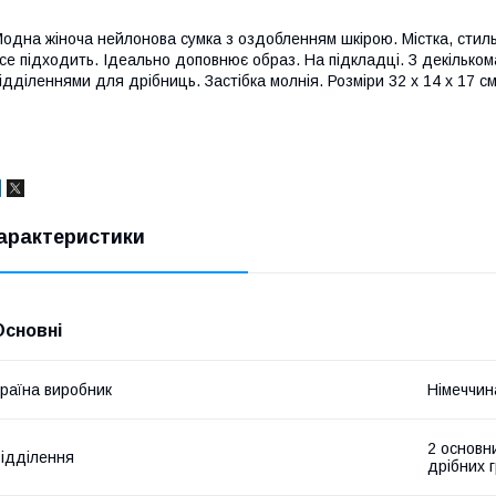
одна жіноча нейлонова сумка з оздобленням шкірою. Містка, стиль
се підходить. Ідеально доповнює образ. На підкладці. З декілько
ідділеннями для дрібниць. Застібка молнія. Розміри 32 х 14 х 17 см
арактеристики
Основні
раїна виробник
Німеччин
2 основн
ідділення
дрібних 