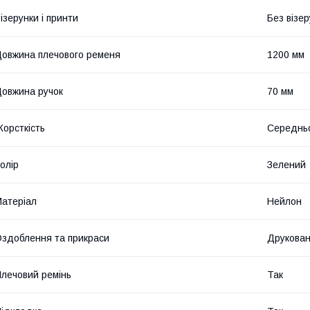
ізерунки і принти
Без візер
овжина плечового ременя
1200 мм
овжина ручок
70 мм
орсткість
Середньо
олір
Зелений
атеріал
Нейлон
здоблення та прикраси
Друкова
лечовий ремінь
Так