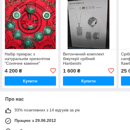
Набір прикрас з
Витончений комплект
Сріб
натуральнім хризолітом
біжутерії срібний
сапф
"Сонячне каміння"
Hanbeishi
Кам
4 200
1 600
25 
₴
₴
Купити
Купити
Про нас
93% позитивних з 14 відгуків за рік
Працює з 29.06.2012