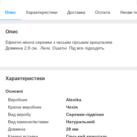
Опис
Характеристики
Доставка
Оплата
Умови п
Опис
Ефектні жіночі сережки з чеськім гірським кришталем.
Довжина 2,8 см. Легкі. Ошатні. Під все підходять.
Характеристики
Основні
Виробник
Alexika
Країна виробник
Чехія
Вид виробу
Сережки-підвіски
Вид каменю/вставки
Натуральний
Довжина
28 мм
Камені вставки
Гірський кришталь