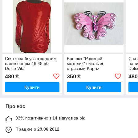
Святкова блуза з золотим
Брошка "Рожевий
Свят
напиленням 46 48 50
метелик" емаль зі
напи
Dolce Vita
стразами Kapriz
Dolc
480
350
480
₴
₴
Купити
Купити
Про нас
93% позитивних з 14 відгуків за рік
Працює з 29.06.2012