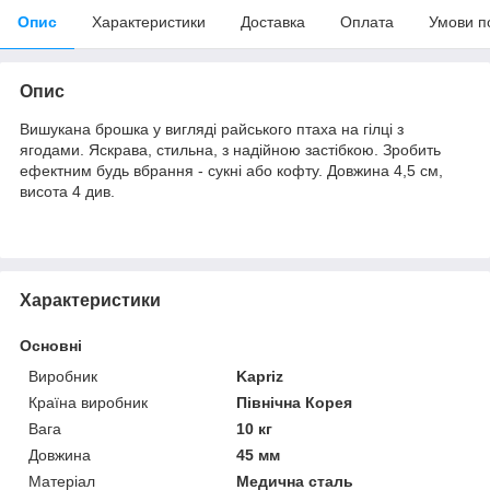
Опис
Характеристики
Доставка
Оплата
Умови п
Опис
Вишукана брошка у вигляді райського птаха на гілці з
ягодами. Яскрава, стильна, з надійною застібкою. Зробить
ефектним будь вбрання - сукні або кофту. Довжина 4,5 см,
висота 4 див.
Характеристики
Основні
Виробник
Kapriz
Країна виробник
Північна Корея
Вага
10 кг
Довжина
45 мм
Матеріал
Медична сталь