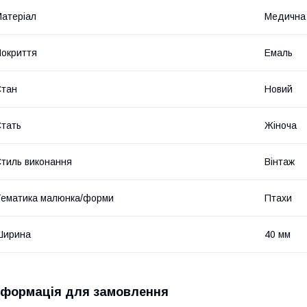
атеріал
Медична
окриття
Емаль
Стан
Новий
тать
Жіноча
тиль виконання
Вінтаж
ематика малюнка/форми
Птахи
Ширина
40 мм
нформація для замовлення