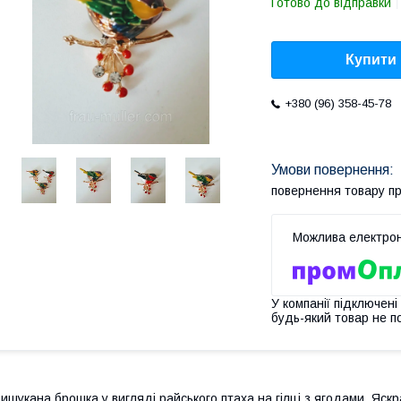
Готово до відправки
Купити
+380 (96) 358-45-78
повернення товару п
У компанії підключені
будь-який товар не п
ишукана брошка у вигляді райського птаха на гілці з ягодами. Яскр