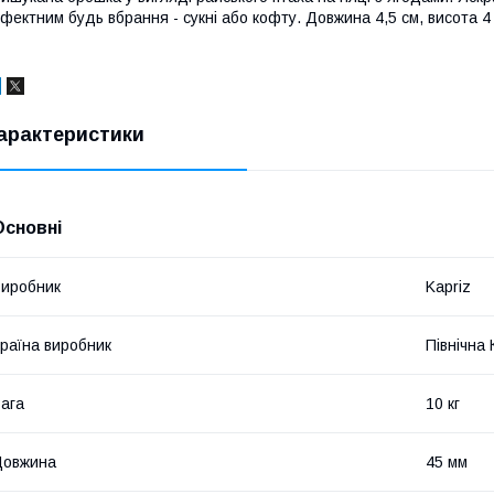
фектним будь вбрання - сукні або кофту. Довжина 4,5 см, висота 4
арактеристики
Основні
иробник
Kapriz
раїна виробник
Північна
ага
10 кг
Довжина
45 мм