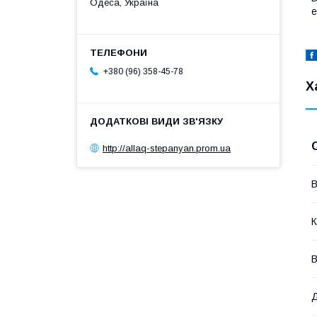
Одеса, Україна
е
+380 (96) 358-45-78
Х
http://allaq-stepanyan.prom.ua
В
К
В