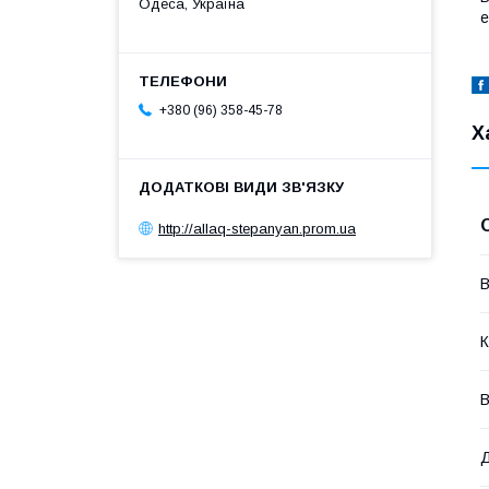
Одеса, Україна
е
+380 (96) 358-45-78
Х
http://allaq-stepanyan.prom.ua
В
К
В