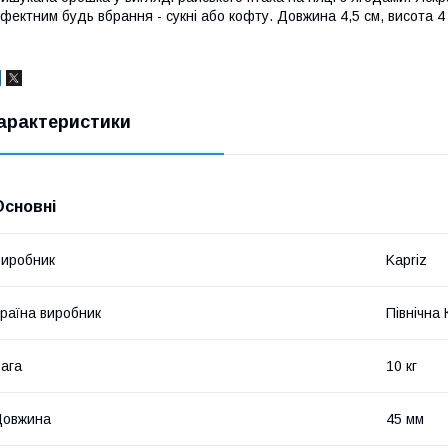
фектним будь вбрання - сукні або кофту. Довжина 4,5 см, висота 4
арактеристики
Основні
иробник
Kapriz
раїна виробник
Північна
ага
10 кг
Довжина
45 мм