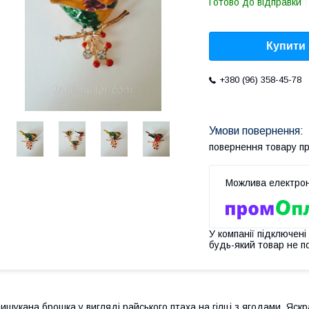
Готово до відправки
Купити
+380 (96) 358-45-78
повернення товару п
У компанії підключені
будь-який товар не п
ишукана брошка у вигляді райського птаха на гілці з ягодами. Яскр