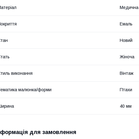
атеріал
Медична
окриття
Емаль
Стан
Новий
тать
Жіноча
тиль виконання
Вінтаж
ематика малюнка/форми
Птахи
Ширина
40 мм
нформація для замовлення