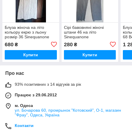
Блуза жіноча на літо
Сірі бавовняні жіночі
Блуз
кольору екрю з льону
штани 46 на літо
коль
розмір 36 Sinequanone
Sinequanone
68 B
680
280
1 2
₴
₴
Купити
Купити
Про нас
93% позитивних з 14 відгуків за рік
Працює з 29.06.2012
м. Одеса
ул. Бочарова 60, промрынок "Котовский", О-1, магазин
"Фрау", Одеса, Україна
Контакти