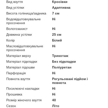
Вид взуття
Кросівки
Вид устілки
Адаптивна
Висота голінища/задника
7 см
Водовідштовхувальне
Ні
просочення
Вологозахист
Ні
Довжина устілки
25 см
Колір
Білий
Масловідштовхувальне
Ні
просочення
Матеріал верху
Трикотаж
Матеріал підкладки
Без підкладки
Матеріал підошви
Поліуретан
Перфорація
Ні
Повнота взуття
Регульовані підйом і
повнота
Посилюючі накладки
Ні
Прошивка
Ні
Розмір жіночого взуття
40
Сезон
Літо