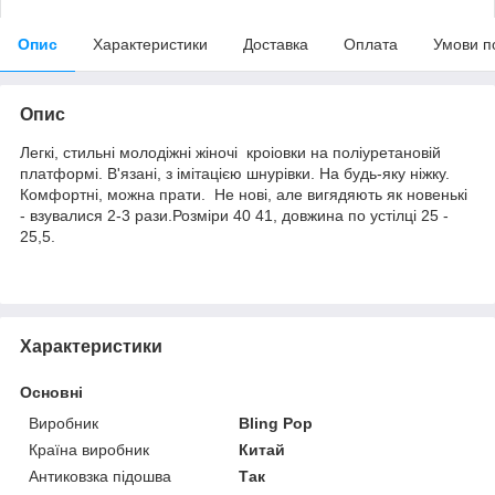
Опис
Характеристики
Доставка
Оплата
Умови п
Опис
Легкі, стильні молодіжні жіночі кроіовки на поліуретановій
платформі. В'язані, з імітацією шнурівки. На будь-яку ніжку.
Комфортні, можна прати. Не нові, але вигядяють як новенькі
- взувалися 2-3 рази.Розміри 40 41, довжина по устілці 25 -
25,5.
Характеристики
Основні
Виробник
Bling Pop
Країна виробник
Китай
Антиковзка підошва
Так