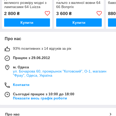
великого розміру модні з
пальто з валяної вовни 64
баво
лампасами 64 Luizza
66 Bonprix
2 800
3 600
880
₴
₴
Купити
Купити
Про нас
93% позитивних з 14 відгуків за рік
Працює з 29.06.2012
м. Одеса
ул. Бочарова 60, промрынок "Котовский", О-1, магазин
"Фрау", Одеса, Україна
Контакти
Сьогодні працює з 10:00 до 18:00
Показати весь графік роботи
Про нас