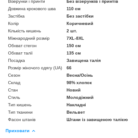
Візерунки і принти
Без візерунків і принтів
Довжина крокового шва
110 см
Застібка
Без застібки
Колір
Коричневий
Кількість кишень
2 шт.
Міжнародний розмір
7XL-8XL
Обхват стегон
150 см
Обхват талії
135 см
Посадка
Завищена талія
Розмір жіночого одягу (UA)
66
Сезон
Весна/Осінь
Склад
98% хлопок
Стан
Новий
Стиль
Молодіжний
Тип кишень
Накладні
Тип тканини
Вельвет
Фасон штанів
Штани із завищеною талією
Приховати