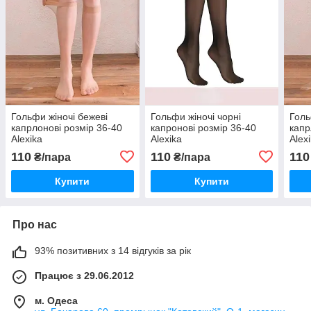
Гольфи жіночі бежеві
Гольфи жіночі чорні
Голь
капрлонові розмір 36-40
капронові розмір 36-40
капр
Alexika
Alexika
Alex
110
110
110
₴/пара
₴/пара
Купити
Купити
Про нас
93% позитивних з 14 відгуків за рік
Працює з 29.06.2012
м. Одеса