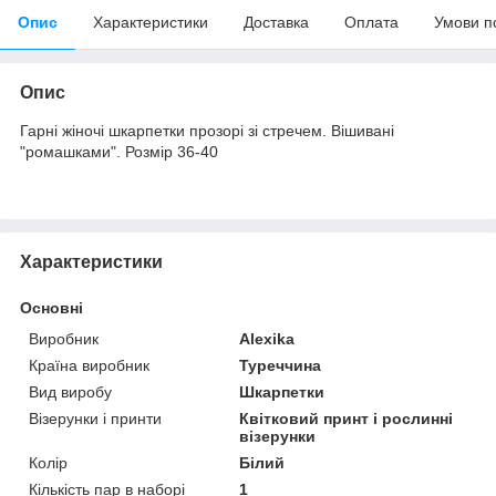
Опис
Характеристики
Доставка
Оплата
Умови п
Опис
Гарні жіночі шкарпетки прозорі зі стречем. Вішивані
"ромашками". Розмір 36-40
Характеристики
Основні
Виробник
Alexika
Країна виробник
Туреччина
Вид виробу
Шкарпетки
Візерунки і принти
Квітковий принт і рослинні
візерунки
Колір
Білий
Кількість пар в наборі
1