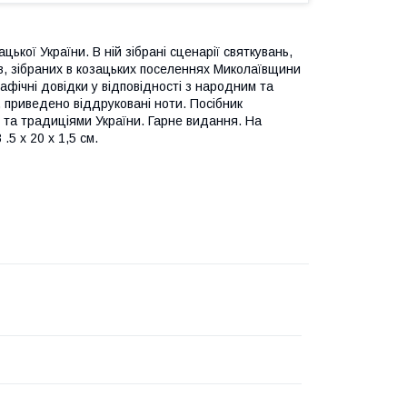
ької України. В ній зібрані сценарії святкувань,
ів, зібраних в козацьких поселеннях Миколаївщини
афічні довідки у відповідності з народним та
и, приведено віддруковані ноти. Посібник
ю та традиціями України. Гарне видання. На
.5 х 20 х 1,5 см.