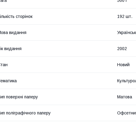
ага
500 г
ількість сторінок
192 шт.
ова видання
Українсь
ік видання
2002
Стан
Новий
ематика
Культуро
ип поверхні паперу
Матова
ип поліграфічного паперу
Офсетни