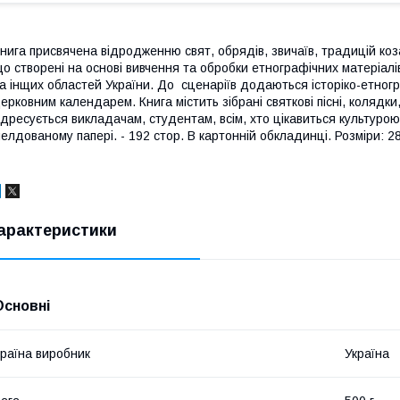
нига присвячена відродженню свят, обрядів, звичаїв, традицій козац
о створені на основі вивчення та обробки етнографічних матеріал
а інщих областей України. До сценаріїв додаються історіко-етногр
ерковним календарем. Книга містить зібрані святкові пісні, колядк
дресується викладачам, студентам, всім, хто цікавиться культуро
елдованому папері. - 192 стор. В картонній обкладинці. Розміри: 28 
арактеристики
Основні
раїна виробник
Україна