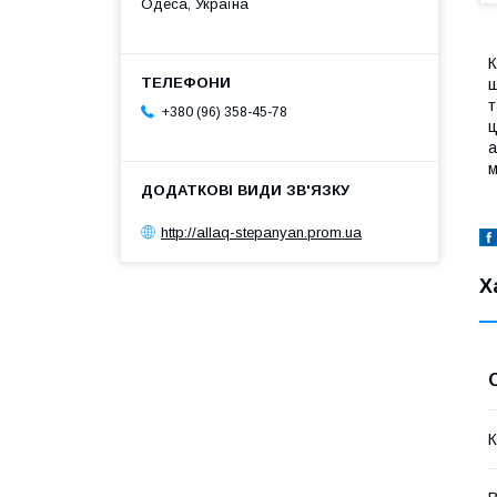
Одеса, Україна
К
щ
т
+380 (96) 358-45-78
ц
а
м
http://allaq-stepanyan.prom.ua
Х
К