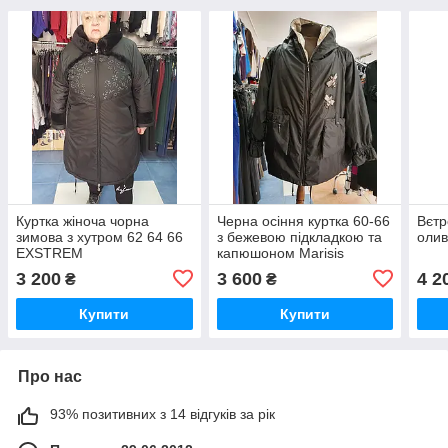
Куртка жіноча чорна
Черна осіння куртка 60-66
Вєтр
зимова з хутром 62 64 66
з бежевою підкладкою та
олив
EXSTREM
капюшоном Marisis
3 200
3 600
4 2
₴
₴
Купити
Купити
Про нас
93% позитивних з 14 відгуків за рік