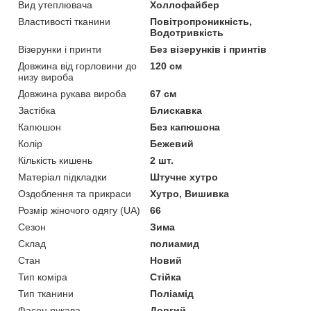
Вид утеплювача
Холлофайбер
Властивості тканини
Повітропроникність,
Водотривкість
Візерунки і принти
Без візерунків і принтів
Довжина від горловини до
120 см
низу вироба
Довжина рукава вироба
67 см
Застібка
Блискавка
Капюшон
Без капюшона
Колір
Бежевий
Кількість кишень
2 шт.
Матеріал підкладки
Штучне хутро
Оздоблення та прикраси
Хутро, Вишивка
Розмір жіночого одягу (UA)
66
Сезон
Зима
Склад
полиамид
Стан
Новий
Тип коміра
Стійка
Тип тканини
Поліамід
Фасон рукава
Довгий