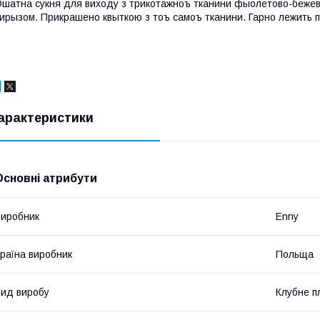
шатна сукня для виходу з трикотажноъ тканини фыолетово-бежево
ирызом. Прикрашено квыткою з тоъ самоъ тканини. Гарно лежить п
арактеристики
Основні атрибути
иробник
Enny
раїна виробник
Польща
ид виробу
Клубне п