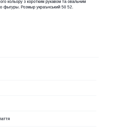
го кольору з коротким рукавом та овальним
о фыгуры. Розмыр украънський 50 52.
лаття