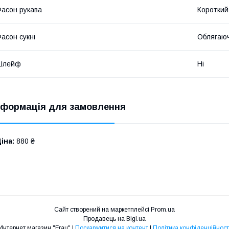
асон рукава
Короткий
асон сукні
Облягаю
Шлейф
Ні
нформація для замовлення
іна:
880 ₴
Сайт створений на маркетплейсі
Prom.ua
Продавець на Bigl.ua
Интернет магазин "Frau" |
Поскаржитися на контент
|
Політика конфіденційност