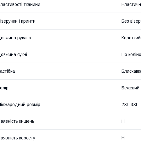
ластивості тканини
Еластичні
ізерунки і принти
Без візер
овжина рукава
Короткий
овжина сукні
По колін
астібка
Блискавк
олір
Бежевий
іжнародний розмір
2XL-3XL
аявність кишень
Ні
аявність корсету
Ні