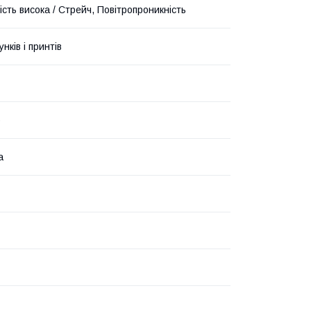
сть висока / Стрейч, Повітропроникність
унків і принтів
о
а