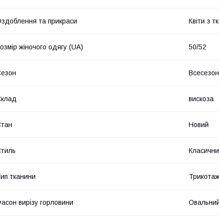
здоблення та прикраси
Квіти з т
озмір жіночого одягу (UA)
50/52
Сезон
Всесезо
Склад
вискоза
Стан
Новий
тиль
Класичн
ип тканини
Трикота
асон вирізу горловини
Овальни