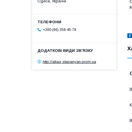
Одеса, Україна
О
в
+380 (96) 358-45-78
Х
http://allaq-stepanyan.prom.ua
В
К
В