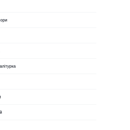
ьори
алітурка
й
й