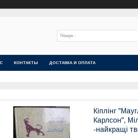
АС
КОНТАКТЫ
ДОСТАВКА И ОПЛАТА
Кіплінг "Мауг
Карлсон", Міл
-найкращі тв