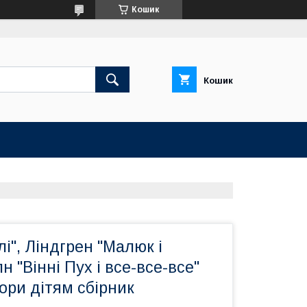
Кошик
Кошик
лі", Ліндгрен "Малюк і
н "Вінні Пух і все-все-все"
ори дітям сбірник