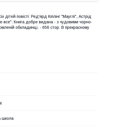
 дітей повісті: Ред'ярд Кіплінг "Мауглі", Астрід
се-все". Книга добре видана - з чудовими чорно-
рмленій обкладинці. - 656 стор. В прекрасному
і
 школа