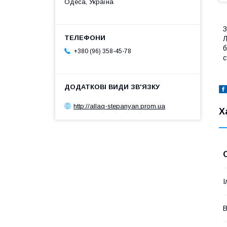
Одеса, Україна
З
Л
б
+380 (96) 358-45-78
с
http://allaq-stepanyan.prom.ua
Х
І
В