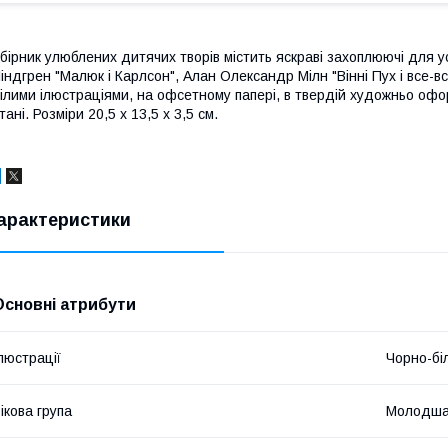
бірник улюблених дитячих творів містить яскраві захоплюючі для усіх
індгрен "Малюк і Карлсон", Алан Олександр Мілн "Вінні Пух і все-в
ілими ілюстраціями, на офсетному папері, в твердій художньо офо
тані. Розміри 20,5 х 13,5 х 3,5 см.
арактеристики
Основні атрибути
люстрації
Чорно-біл
ікова група
Молодша