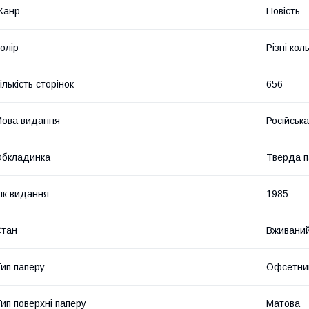
Жанр
Повість
олір
Різні кол
ількість сторінок
656
ова видання
Російська
Обкладинка
Тверда п
ік видання
1985
Стан
Вживани
ип паперу
Офсетни
ип поверхні паперу
Матова