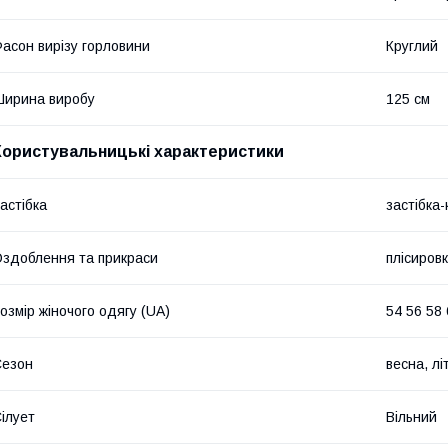
асон вирізу горловини
Круглий
ирина виробу
125 см
Користувальницькі характеристики
астібка
застібка
здоблення та прикраси
плісиров
озмір жіночого одягу (UA)
54 56 58 
Сезон
весна, лі
ілует
Вільний