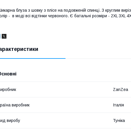
икарна блуза з шовку з плісе на подовженій спинці. З круглим вирі
олір - в моді всі відтінки червоного. Є батальні розміри - 2XL 3XL 4
арактеристики
Основні
иробник
ZanZea
раїна виробник
Італія
ид виробу
Туніка