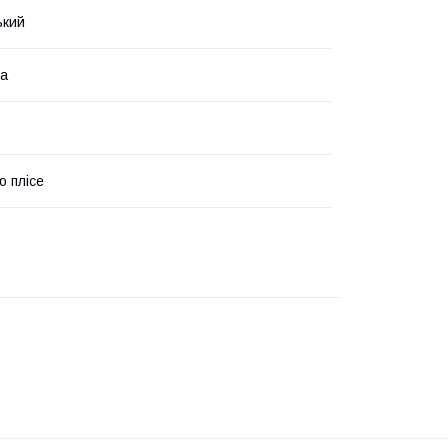
ький
ра
ю плісе