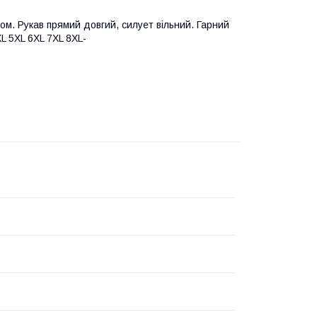
зом. Рукав прямий довгий, силует вільний. Гарний
XL 5XL 6XL 7XL 8XL-