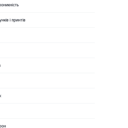
роникність
унків і принтів
й
к
фон