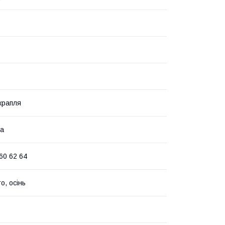
-крапля
ка
60 62 64
то, осінь