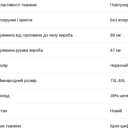
ластивості тканини
Повітроп
ізерунки і принти
Без візер
овжина від горловини до низу вироба
88 см
овжина рукава вироба
67 см
олір
Червони
іжнародний розмір
7XL-8XL
Склад
38% шел
Стан
Новий
ип тканини
Креп-ши