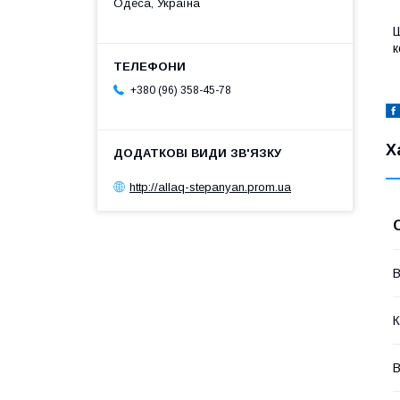
Одеса, Україна
Ш
к
+380 (96) 358-45-78
Х
http://allaq-stepanyan.prom.ua
В
К
В