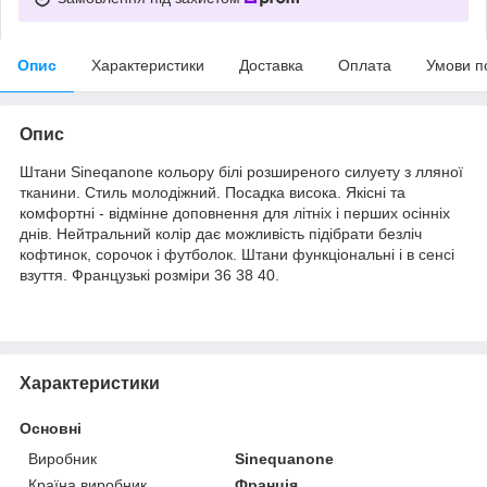
Опис
Характеристики
Доставка
Оплата
Умови п
Опис
Штани Sineqanone кольору білі розширеного силуету з лляної
тканини. Стиль молодіжний. Посадка висока. Якісні та
комфортні - відмінне доповнення для літніх і перших осінніх
днів. Нейтральний колір дає можливість підібрати безліч
кофтинок, сорочок і футболок. Штани функціональні і в сенсі
взуття. Французькі розміри 36 38 40.
Характеристики
Основні
Виробник
Sinequanone
Країна виробник
Франція