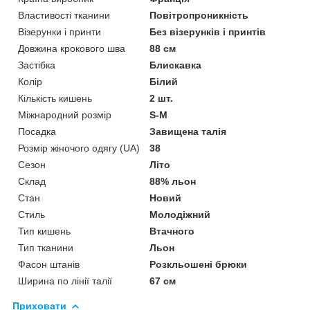
Властивості тканини
Повітропроникність
Візерунки і принти
Без візерунків і принтів
Довжина крокового шва
88 см
Застібка
Блискавка
Колір
Білий
Кількість кишень
2 шт.
Міжнародний розмір
S-M
Посадка
Завищена талія
Розмір жіночого одягу (UA)
38
Сезон
Літо
Склад
88% льон
Стан
Новий
Стиль
Молодіжний
Тип кишень
Втачного
Тип тканини
Льон
Фасон штанів
Розкльошені брюки
Ширина по лінії талії
67 см
Приховати