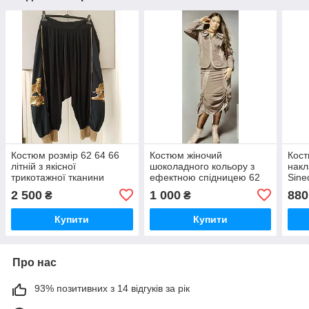
Костюм розмір 62 64 66
Костюм жіночий
Кост
літній з якісної
шоколадного кольору з
нак
трикотажної тканини
ефектною спідницею 62
Sine
оброблені сіточкою
64 66 Giani Forte
2 500
1 000
880
₴
₴
Kaprizz
Купити
Купити
Про нас
93% позитивних з 14 відгуків за рік