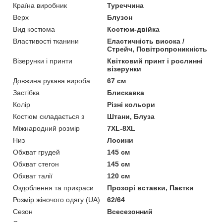
Країна виробник
Туреччина
Верх
Блузон
Вид костюма
Костюм-двійка
Властивості тканини
Еластичність висока /
Стрейч, Повітропроникність
Візерунки і принти
Квітковий принт і рослинні
візерунки
Довжина рукава вироба
67 см
Застібка
Блискавка
Колір
Різні кольори
Костюм складається з
Штани, Блуза
Міжнародний розмір
7XL-8XL
Низ
Лосини
Обхват грудей
145 см
Обхват стегон
145 см
Обхват талії
120 см
Оздоблення та прикраси
Прозорі вставки, Паєтки
Розмір жіночого одягу (UA)
62/64
Сезон
Всесезонний