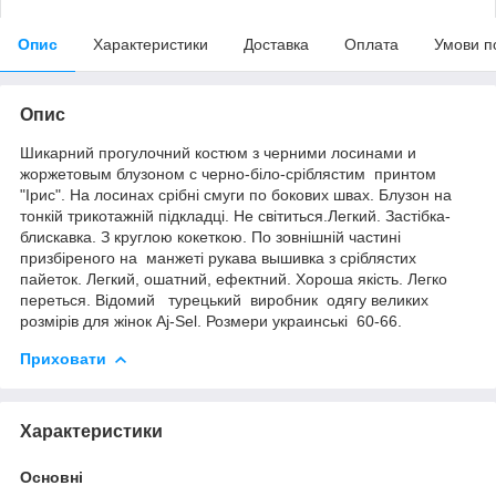
Опис
Характеристики
Доставка
Оплата
Умови п
Опис
Шикарний прогулочний костюм з черними лосинами и
жоржетовым блузоном с черно-біло-сріблястим принтом
"Ірис". На лосинах срібні смуги по бокових швах. Блузон на
тонкій трикотажній підкладці. Не світиться.Легкий. Застібка-
блискавка. З круглою кокеткою. По зовнішній частині
призбіреного на манжеті рукава вышивка з сріблястих
пайеток. Легкий, ошатний, ефектний. Хороша якість. Легко
переться. Відомий турецький виробник одягу великих
розмірів для жінок Aj-Sel. Розмери украинські 60-66.
Приховати
Характеристики
Основні