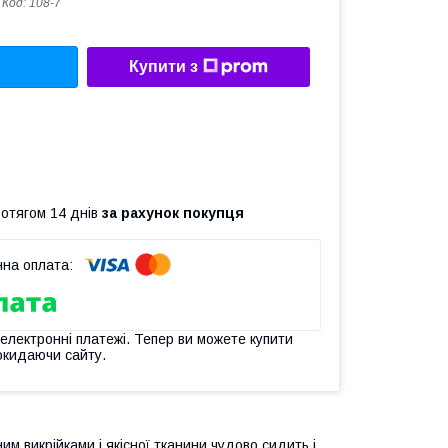
Код:
108-7
Купити з
ротягом 14 днів
за рахунок покупця
 електронні платежі. Тепер ви можете купити
окидаючи сайту.
м викрійками і якісної тканини чудово сидить і