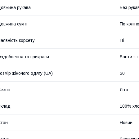
овжина рукава
Без рука
овжина сукні
По колін
аявність корсету
Ні
здоблення та прикраси
Банти з 
озмір жіночого одягу (UA)
50
Сезон
Літо
Склад
100% хло
Стан
Новий
тиль
Класичн