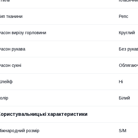
ип тканини
Репс
асон вирізу горловини
Круглий
асон рукава
Без рука
асон сукні
Облягаю
Шлейф
Ні
олір
Білий
Користувальницькі характеристики
іжнародний розмір
S/M