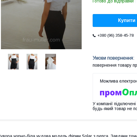
Готово до відправки
Купити
+380 (96) 358-45-78
повернення товару п
У компанії підключені
будь-який товар не п
увора чорно-біла чудова модель фірми Solar з репса. Завдяки точни