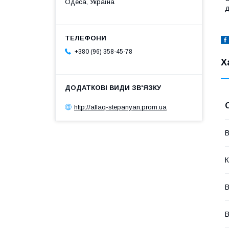
Одеса, Україна
д
+380 (96) 358-45-78
Х
http://allaq-stepanyan.prom.ua
В
К
В
В