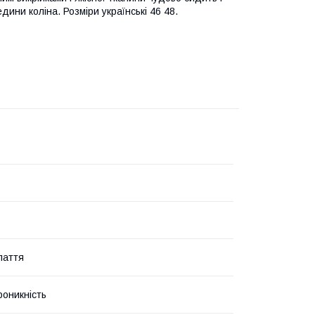
ини коліна. Розміри українські 46 48.
лаття
роникність