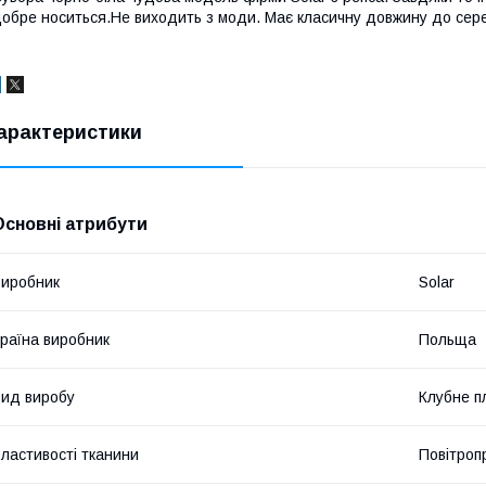
обре носиться.Не виходить з моди. Має класичну довжину до серед
арактеристики
Основні атрибути
иробник
Solar
раїна виробник
Польща
ид виробу
Клубне п
ластивості тканини
Повітроп