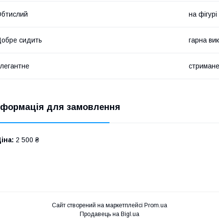
Обтислий
на фігурі
обре сидить
гарна вик
легантне
стриман
нформація для замовлення
іна:
2 500 ₴
Сайт створений на маркетплейсі
Prom.ua
Продавець на Bigl.ua