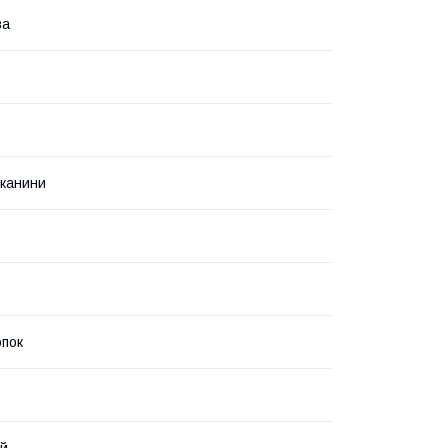
ва
о
тканини
пок
ий