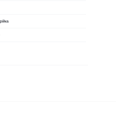
рійка
е