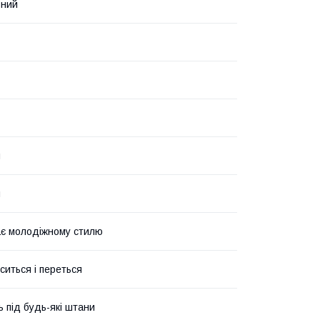
ьний
и
и
ає молодіжному стилю
ситься і переться
ь під будь-які штани