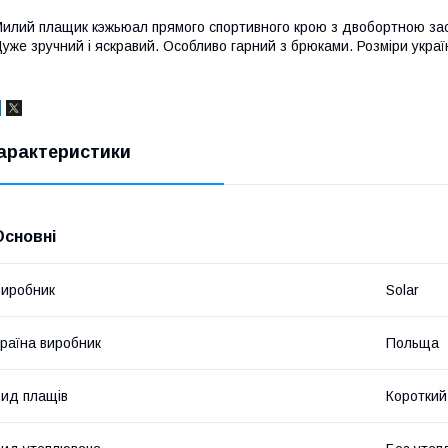
илий плащик кэжьюал прямого спортивного крою з двобортною засті
уже зручний і яскравий. Особливо гарний з брюками. Розміри україн
арактеристики
Основні
иробник
Solar
раїна виробник
Польща
ид плащів
Короткий