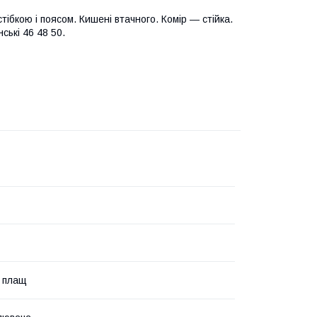
бкою і поясом. Кишені втачного. Комір ― стійка.
ські 46 48 50.
 плащ