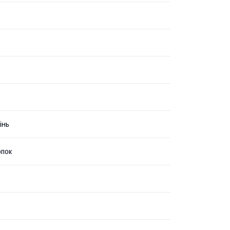
інь
пок