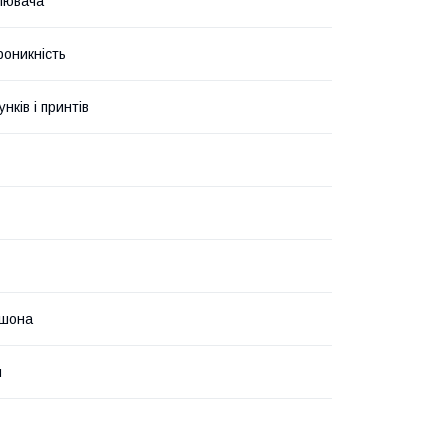
лювача
роникність
унків і принтів
юшона
й