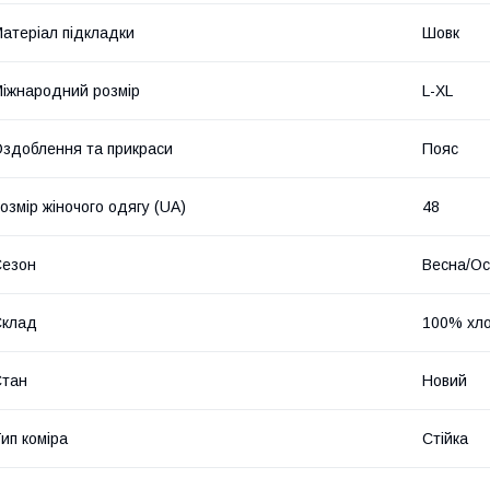
атеріал підкладки
Шовк
іжнародний розмір
L-XL
здоблення та прикраси
Пояс
озмір жіночого одягу (UA)
48
Сезон
Весна/Ос
Склад
100% хло
Стан
Новий
ип коміра
Стійка