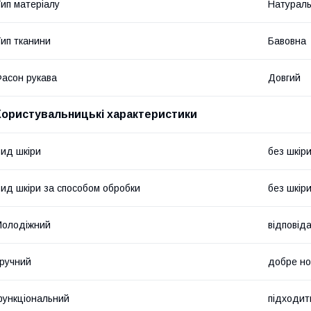
ип матеріалу
Натурал
ип тканини
Бавовна
асон рукава
Довгий
Користувальницькі характеристики
ид шкіри
без шкір
ид шкіри за способом обробки
без шкір
Молодіжний
відповід
ручний
добре но
ункціональний
підходит