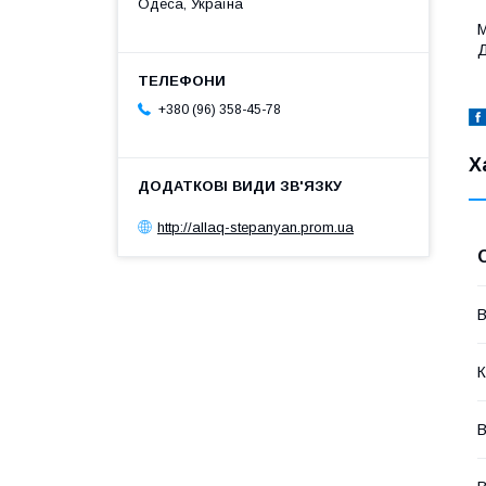
Одеса, Україна
М
Д
+380 (96) 358-45-78
Х
http://allaq-stepanyan.prom.ua
В
К
В