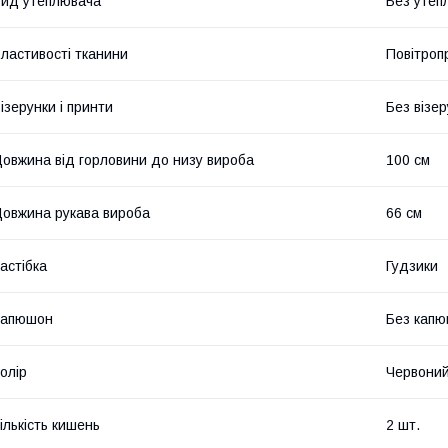
ид утеплювача
Без утеп
ластивості тканини
Повітроп
ізерунки і принти
Без візер
овжина від горловини до низу вироба
100 см
овжина рукава вироба
66 см
астібка
Гудзики
Капюшон
Без кап
олір
Червони
ількість кишень
2 шт.