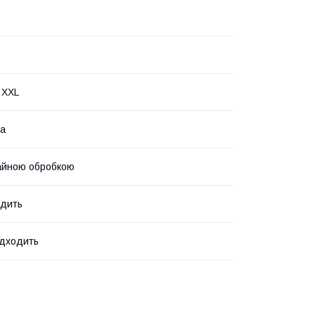
 XXL
ра
айною обробкою
идить
ідходить