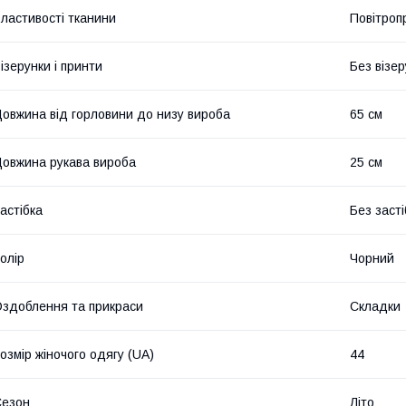
ластивості тканини
Повітропр
ізерунки і принти
Без візер
овжина від горловини до низу вироба
65 см
овжина рукава вироба
25 см
астібка
Без засті
олір
Чорний
здоблення та прикраси
Складки
озмір жіночого одягу (UA)
44
Сезон
Літо