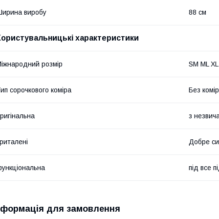
ирина виробу
88 см
Користувальницькі характеристики
іжнародний розмір
SM ML XL
ип сорочкового коміра
Без комі
ригінальна
з незвич
риталені
Добре с
ункціональна
під все п
нформація для замовлення