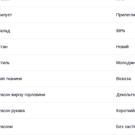
илует
Прилегл
Склад
88%
Стан
Новий
тиль
Молодіж
ип тканини
Віскоза
асон вирізу горловини
Декольте
асон рукава
Короткий
Фасони
Без засті