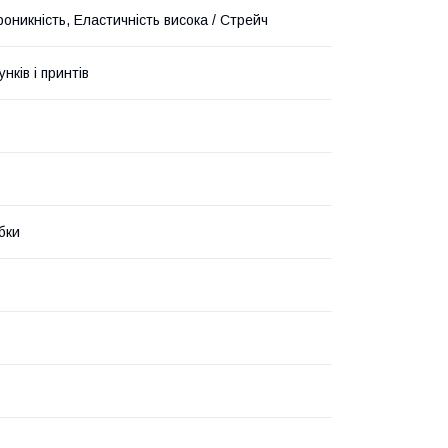
оникність, Еластичність висока / Стрейч
унків і принтів
бки