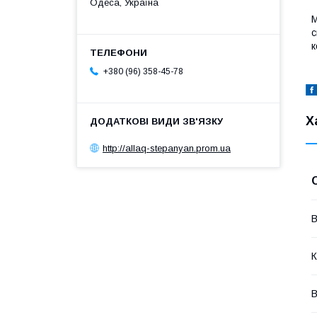
Одеса, Україна
М
с
к
+380 (96) 358-45-78
Х
http://allaq-stepanyan.prom.ua
В
К
В