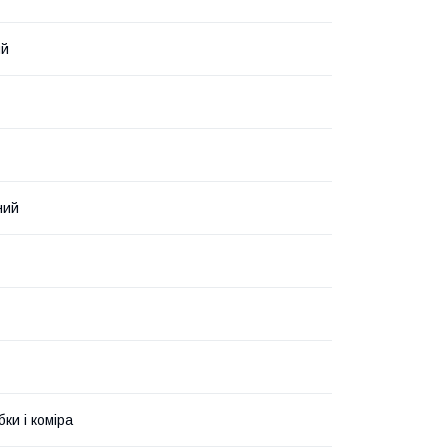
ий
ний
бки і коміра