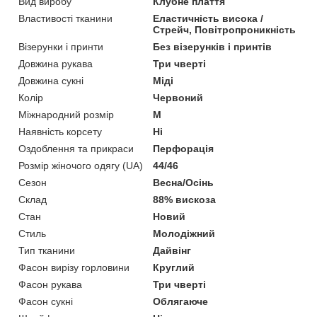
Вид виробу
Клубне плаття
Властивості тканини
Еластичність висока /
Стрейч, Повітропроникність
Візерунки і принти
Без візерунків і принтів
Довжина рукава
Три чверті
Довжина сукні
Міді
Колір
Червоний
Міжнародний розмір
M
Наявність корсету
Ні
Оздоблення та прикраси
Перфорація
Розмір жіночого одягу (UA)
44/46
Сезон
Весна/Осінь
Склад
88% вискоза
Стан
Новий
Стиль
Молодіжний
Тип тканини
Дайвінг
Фасон вирізу горловини
Круглий
Фасон рукава
Три чверті
Фасон сукні
Облягаюче