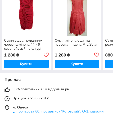
Сукня з драпіруванням
Сукня жіноча ошатна
Сукн
червона жіноча 44-46
червона - парча M L Solar
розм
європейській по фігурі
Bodiflirt
1 280
1 280
880
₴
₴
Купити
Купити
Про нас
93% позитивних з 14 відгуків за рік
Працює з 29.06.2012
м. Одеса
ул. Бочарова 60, промрынок "Котовский", О-1, магазин