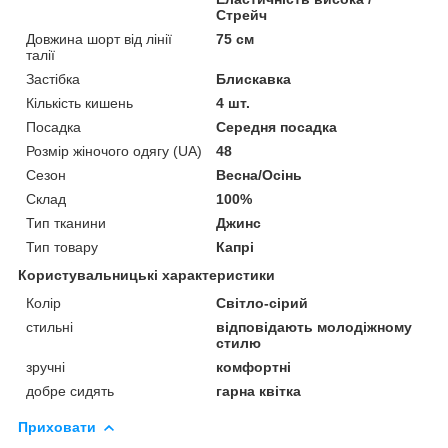
Стрейч
Довжина шорт від лінії
75 см
талії
Застібка
Блискавка
Кількість кишень
4 шт.
Посадка
Середня посадка
Розмір жіночого одягу (UA)
48
Сезон
Весна/Осінь
Склад
100%
Тип тканини
Джинс
Тип товару
Капрі
Користувальницькі характеристики
Колір
Світло-сірий
стильні
відповідають молодіжному
стилю
зручні
комфортні
добре сидять
гарна квітка
Приховати