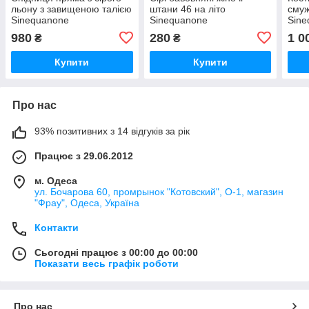
льону з завищеною талією
штани 46 на літо
смуж
Sinequanone
Sinequanone
Sine
980
280
1 0
₴
₴
Купити
Купити
Про нас
93% позитивних з 14 відгуків за рік
Працює з 29.06.2012
м. Одеса
ул. Бочарова 60, промрынок "Котовский", О-1, магазин
"Фрау", Одеса, Україна
Контакти
Сьогодні працює з 00:00 до 00:00
Показати весь графік роботи
Про нас