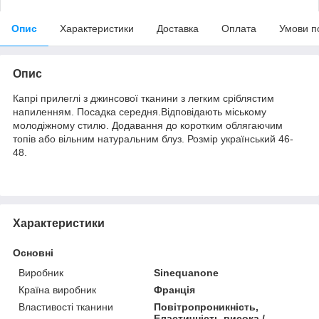
Опис
Характеристики
Доставка
Оплата
Умови п
Опис
Капрі прилеглі з джинсової тканини з легким сріблястим
напиленням. Посадка середня.Відповідають міському
молодіжному стилю. Додавання до коротким облягаючим
топів або вільним натуральним блуз. Розмір український 46-
48.
Характеристики
Основні
Виробник
Sinequanone
Країна виробник
Франція
Властивості тканини
Повітропроникність,
Еластичність висока /