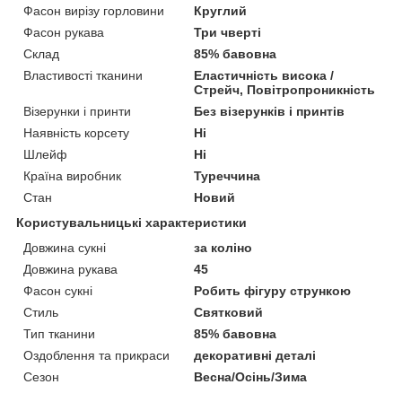
Фасон вирізу горловини
Круглий
Фасон рукава
Три чверті
Склад
85% бавовна
Властивості тканини
Еластичність висока /
Стрейч, Повітропроникність
Візерунки і принти
Без візерунків і принтів
Наявність корсету
Ні
Шлейф
Ні
Країна виробник
Туреччина
Стан
Новий
Користувальницькі характеристики
Довжина сукні
за коліно
Довжина рукава
45
Фасон сукні
Робить фігуру стрункою
Стиль
Святковий
Тип тканини
85% бавовна
Оздоблення та прикраси
декоративні деталі
Сезон
Весна/Осінь/Зима