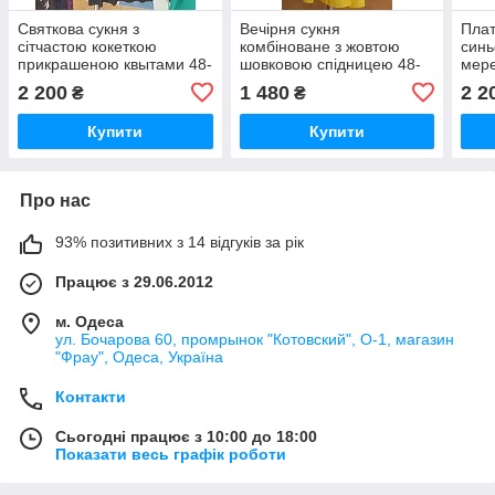
Святкова сукня з
Вечірня сукня
Плат
сітчастою кокеткою
комбіноване з жовтою
синь
прикрашеною квытами 48-
шовковою спідницею 48-
мере
50 Philippe Carat
50 Sirius
2 200
1 480
2 2
₴
₴
Купити
Купити
Про нас
93% позитивних з 14 відгуків за рік
Працює з 29.06.2012
м. Одеса
ул. Бочарова 60, промрынок "Котовский", О-1, магазин
"Фрау", Одеса, Україна
Контакти
Сьогодні працює з 10:00 до 18:00
Показати весь графік роботи