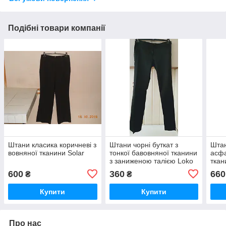
Подібні товари компанії
Штани класика коричневі з
Штани чорні буткат з
Штан
вовняної тканини Solar
тонкої бавовняної тканини
асфа
з заниженою талією Loko
ткан
поса
600
360
660
₴
₴
Купити
Купити
Про нас