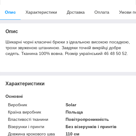
Опис
Характеристики
Доставка
Оплата
Умови п
Опис
Шикарні чорні класичні брюки з ідеальною високою посадкою,
трохи звуженою штаниною. Завдяки точній викрійці добре
сидять. Тканина 100% вовна. Розмір український 46 48 50 52.
Характеристики
Основні
Виробник
Solar
Країна виробник
Польща
Властивості тканини
Повітропроникність
Візерунки і принти
Без візерунків і принтів
Довжина крокового шва
110 см