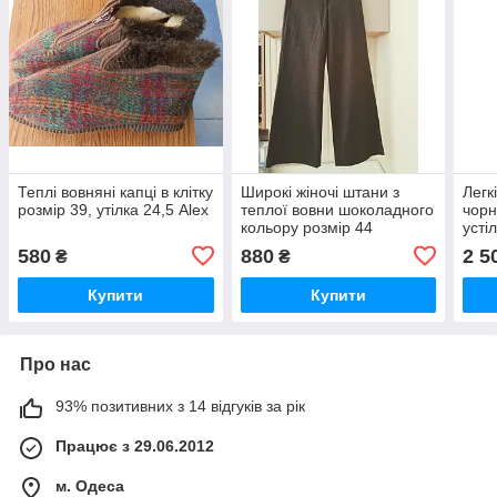
Теплі вовняні капці в клітку
Широкі жіночі штани з
Легк
розмір 39, утілка 24,5 Alex
теплої вовни шоколадного
чорн
кольору розмір 44
усті
український Solar.
580
880
2 5
₴
₴
Купити
Купити
Про нас
93% позитивних з 14 відгуків за рік
Працює з 29.06.2012
м. Одеса