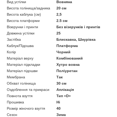
Вид устілки
Вовняна
Висота голінища/задника
20 см
Висота каблука (см)
2,5
Висота платформи
2.5 см
Візерунки і принти
Без візерунків і принтів
Довжина устілки
25
Застібка
Блискавка, Шнурівка
Каблук/Підошва
Платформа
Колір
Чорний
Матеріал верху
Комбінований
Матеріал підкладки
Хутро вовна
Матеріал підошви
Поліуретан
Мембрана
Так
Обхват голінища
30 см
Оздоблення та прикраси
Аплікація
Повнота взуття
Тип «D»
Прошивка
Ні
Розмір жіночого взуття
40
Сезон
Зима