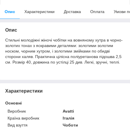
Опис
Характеристики
Доставка
Оплата
Умови п
Опис
Стильні молодіжні жіночі чобітки на вовняному хутра в чорно-
золотих тонах з яскравими деталями: золотими золотим
носком, чорним хутром, і золотими змійками по обидві
сторони халяв. Практична цілісна поліуретанова підошва 2,5
см. Розмір 40, довжина по устілці 25 див. Легкі, зручні, теплі.
Характеристики
Основні
Виробник
Avatti
Країна виробник
Італія
Вид взуття
Чоботи