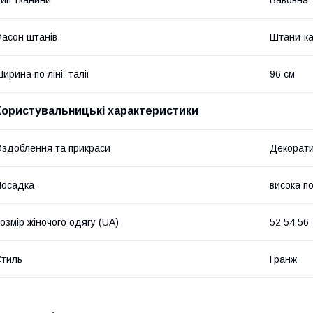
асон штанів
Штани-ка
ирина по лінії талії
96 см
Користувальницькі характеристики
здоблення та прикраси
Декорати
Посадка
висока п
озмір жіночого одягу (UA)
52 54 56
тиль
Гранж