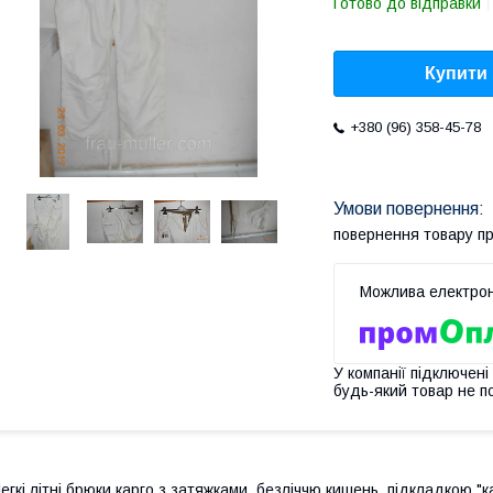
Готово до відправки
Купити
+380 (96) 358-45-78
повернення товару п
У компанії підключені
будь-який товар не п
егкі літні брюки карго з затяжками, безліччю кишень, підкладкою "