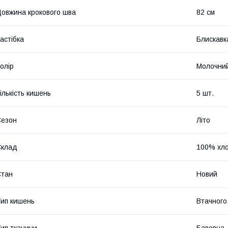
овжина крокового шва
82 см
астібка
Блискавк
олір
Молочни
ількість кишень
5 шт.
Сезон
Літо
Склад
100% хло
Стан
Новий
ип кишень
Втачного
ип тканини
Бавовна