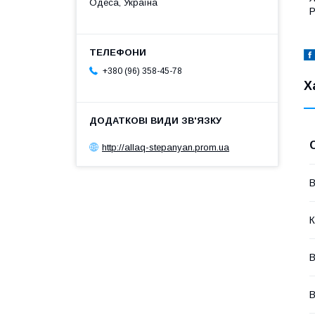
Одеса, Україна
Р
+380 (96) 358-45-78
Х
http://allaq-stepanyan.prom.ua
В
К
В
В