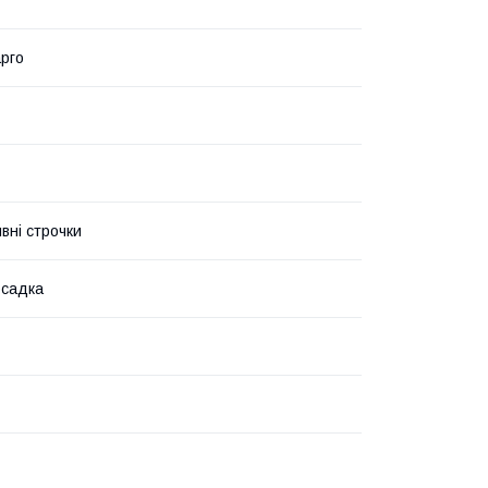
рго
вні строчки
осадка