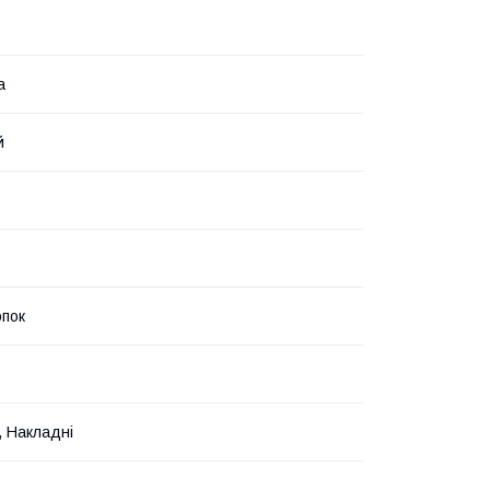
а
й
пок
, Накладні