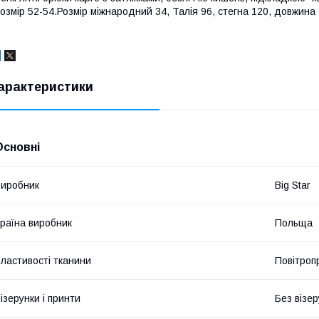
озмір 52-54.Розмір міжнародний 34, Талія 96, стегна 120, довжина
арактеристики
Основні
иробник
Big Star
раїна виробник
Польща
ластивості тканини
Повітроп
ізерунки і принти
Без візер