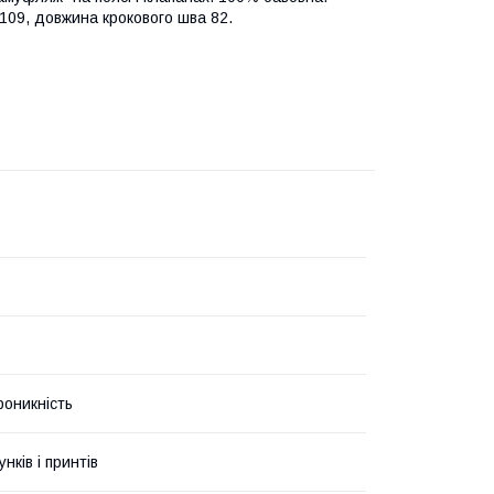
 109, довжина крокового шва 82.
роникність
унків і принтів