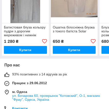
Батистовая блуза кольору
Ошатна білосніжна блузка
Блуз
пудри з дорогим
з токого батіста Solar
коль
мереживом і нижнім
розм
топом Sheego
1 280
650
680
₴
₴
Купити
Купити
Про нас
93% позитивних з 14 відгуків за рік
Працює з 29.06.2012
м. Одеса
ул. Бочарова 60, промрынок "Котовский", О-1, магазин
"Фрау", Одеса, Україна
Контакти