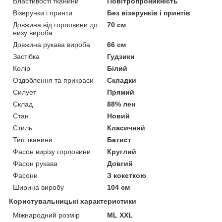
Властивості тканини
Повітропроникність
Візерунки і принти
Без візерунків і принтів
Довжина від горловини до
70 см
низу вироба
Довжина рукава вироба
66 см
Застібка
Гудзики
Колір
Білий
Оздоблення та прикраси
Складки
Силует
Прямий
Склад
88% лен
Стан
Новий
Стиль
Класичний
Тип тканини
Батист
Фасон вирізу горловини
Круглий
Фасон рукава
Довгий
Фасони
З кокеткою
Ширина виробу
104 см
Користувальницькі характеристики
Міжнародний розмір
ML XXL