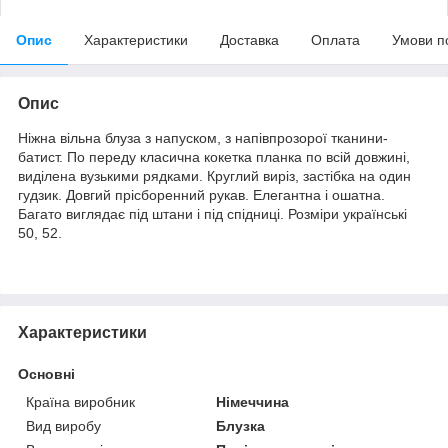
Опис
Характеристики
Доставка
Оплата
Умови п
Опис
Ніжна вільна блуза з напуском, з напівпрозорої тканини-
батист. По переду класична кокетка планка по всій довжині,
виділена вузькими рядками. Круглий виріз, застібка на один
гудзик. Довгий прісборенний рукав. Елегантна і ошатна.
Багато виглядає під штани і під спідниці. Розміри українські
50, 52.
Характеристики
Основні
Країна виробник
Німеччина
Вид виробу
Блузка