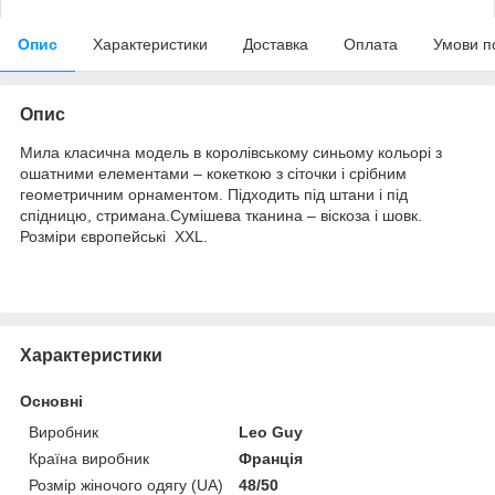
Опис
Характеристики
Доставка
Оплата
Умови п
Опис
Мила класична модель в королівському синьому кольорі з
ошатними елементами – кокеткою з сіточки і срібним
геометричним орнаментом. Підходить під штани і під
спідницю, стримана.Сумішева тканина – віскоза і шовк.
Розміри європейські XXL.
Характеристики
Основні
Виробник
Leo Guy
Країна виробник
Франція
Розмір жіночого одягу (UA)
48/50