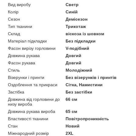
Вид виробу
Светр
Колір
Синій
Сезон
Демісезон
Тип тканини
Трикотаж
Склад
віскоза із шовком
Матеріал підкладки
Без підкладки
Фасон вирізу горловини
V-подібний
Довжина рукава
Довгий
Фасон рукава
Довгий
Стиль
Молодіжний
Візерунки і принти
Без візерунків і принтів
Оздоблення та прикраси
Сітка, Намистини
Застібка
Без застібки
Довжина від горловини до
66 см
низу вироба
Довжина рукава вироба
65 см
Властивості тканини
Повітропроникність
Стан
Новий
Міжнародний розмір
2XL