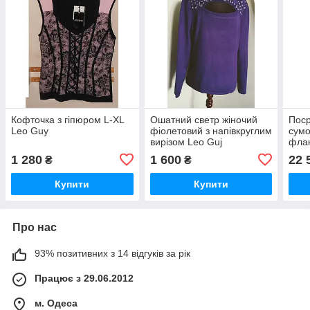
Кофточка з гіпюром L-XL
Ошатний светр жіночий
Поср
Leo Guy
фіолетовий з напівкруглим
сумо
вирізом Leo Guj
флак
стол
1 280
1 600
22 
₴
₴
Купити
Купити
Про нас
93% позитивних з 14 відгуків за рік
Працює з 29.06.2012
м. Одеса