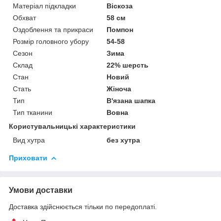
Матеріал підкладки
Віскоза
Обхват
58 см
Оздоблення та прикраси
Помпон
Розмір головного убору
54-58
Сезон
Зима
Склад
22% шерсть
Стан
Новий
Стать
Жіноча
Тип
В'язана шапка
Тип тканини
Вовна
Користувальницькі характеристики
Вид хутра
без хутра
Приховати
Умови доставки
Доставка здійснюється тільки по передоплаті.