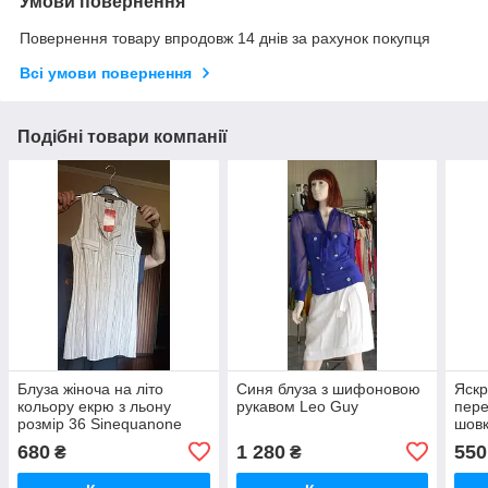
Умови повернення
Повернення товару впродовж 14 днів за рахунок покупця
Всі умови повернення
Подібні товари компанії
Блуза жіноча на літо
Синя блуза з шифоновою
Яскр
кольору екрю з льону
рукавом Leo Guy
пере
розмір 36 Sinequanone
шовк
680
1 280
550
₴
₴