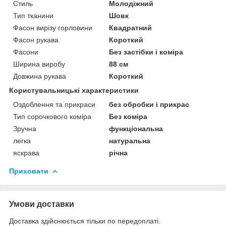
Стиль
Молодіжний
Тип тканини
Шовк
Фасон вирізу горловини
Квадратний
Фасон рукава
Короткий
Фасони
Без застібки і коміра
Ширина виробу
88 см
Довжина рукава
Короткий
Користувальницькі характеристики
Оздоблення та прикраси
без обробки і прикрас
Тип сорочкового коміра
Без коміра
Зручна
функціональна
легка
натуральна
яскрава
річна
Приховати
Умови доставки
Доставка здійснюється тільки по передоплаті.