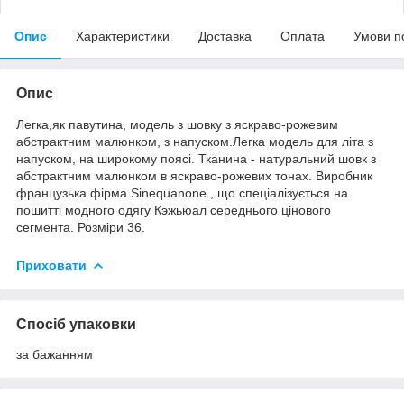
Опис
Характеристики
Доставка
Оплата
Умови п
Опис
Легка,як павутина, модель з шовку з яскраво-рожевим
абстрактним малюнком, з напуском.Легка модель для літа з
напуском, на широкому поясі. Тканина - натуральний шовк з
абстрактним малюнком в яскраво-рожевих тонах. Виробник
французька фірма Sinequanone , що спеціалізується на
пошитті модного одягу Кэжьюал середнього цінового
сегмента. Розміри 36.
Приховати
Спосіб упаковки
за бажанням