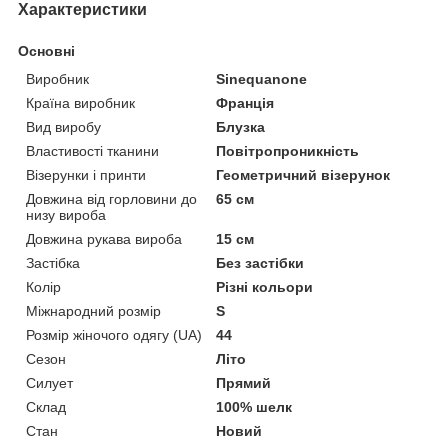
Характеристики
Основні
Виробник
Sinequanone
Країна виробник
Франція
Вид виробу
Блузка
Властивості тканини
Повітропроникність
Візерунки і принти
Геометричний візерунок
Довжина від горловини до
65 см
низу вироба
Довжина рукава вироба
15 см
Застібка
Без застібки
Колір
Різні кольори
Міжнародний розмір
S
Розмір жіночого одягу (UA)
44
Сезон
Літо
Силует
Прямий
Склад
100% шелк
Стан
Новий