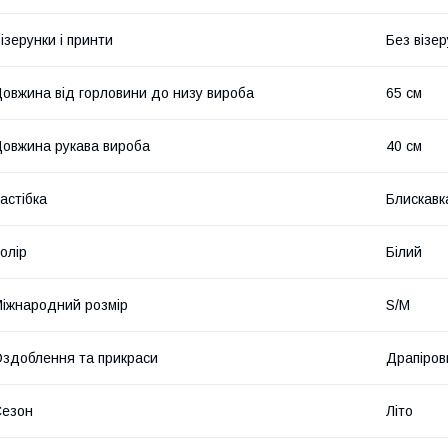
ізерунки і принти
Без візер
овжина від горловини до низу вироба
65 см
овжина рукава вироба
40 см
астібка
Блискавк
олір
Білий
іжнародний розмір
S/M
здоблення та прикраси
Драпіров
Сезон
Літо