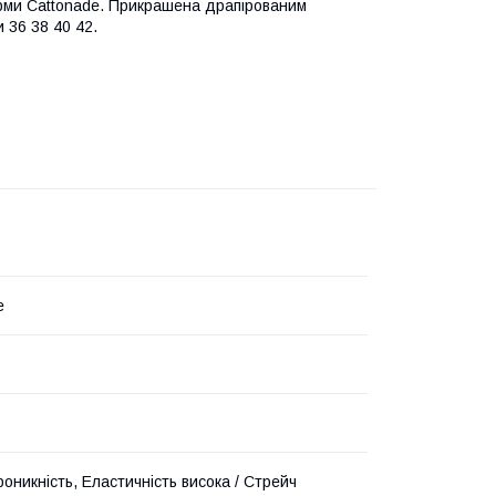
фірми Cattonade. Прикрашена драпірованим
 36 38 40 42.
e
оникність, Еластичність висока / Стрейч