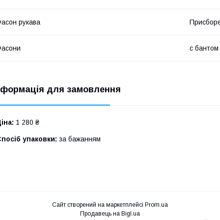
асон рукава
Присбор
Фасони
c бантом
нформація для замовлення
іна:
1 280 ₴
посіб упаковки:
за бажанням
Сайт створений на маркетплейсі
Prom.ua
Продавець на Bigl.ua