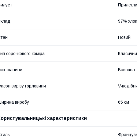
илует
Прилегл
Склад
97% хлоп
Стан
Новий
ип сорочкового коміра
Класичн
ип тканини
Бавовна
асон вирізу горловини
V-подібн
ирина виробу
65 см
Користувальницькі характеристики
тиль
Француз