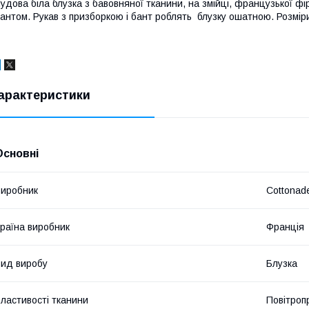
удова біла блузка з бавовняної тканини, на змійці, французької 
антом. Рукав з призборкою і бант роблять блузку ошатною. Розміри
арактеристики
Основні
иробник
Cottonad
раїна виробник
Франція
ид виробу
Блузка
ластивості тканини
Повітропр