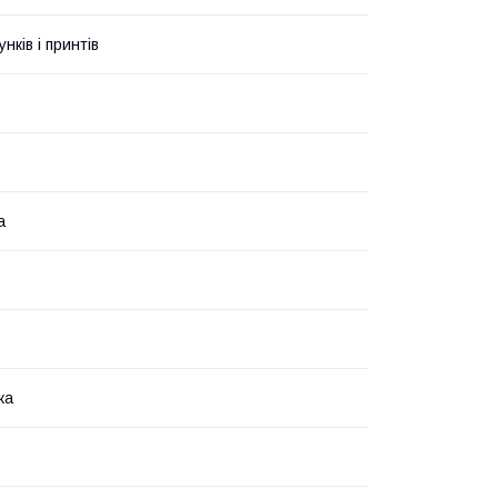
унків і принтів
а
ка