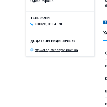
Одеса, Україна
Ч
б
+380 (96) 358-45-78
Х
http://allaq-stepanyan.prom.ua
В
К
В
В