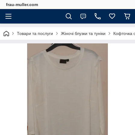
frau-muller.com
Товари та послуги
Жіночі блузки та туніки
Кофточка о