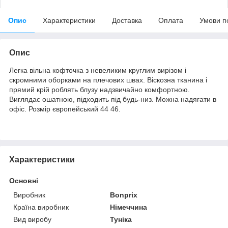
Опис
Характеристики
Доставка
Оплата
Умови п
Опис
Легка вільна кофточка з невеликим круглим вирізом і
скромними оборками на плечових швах. Віскозна тканина і
прямий крій роблять блузу надзвичайно комфортною.
Виглядає ошатною, підходить під будь-низ. Можна надягати в
офіс. Розмір європейський 44 46.
Характеристики
Основні
Виробник
Bonprix
Країна виробник
Німеччина
Вид виробу
Туніка