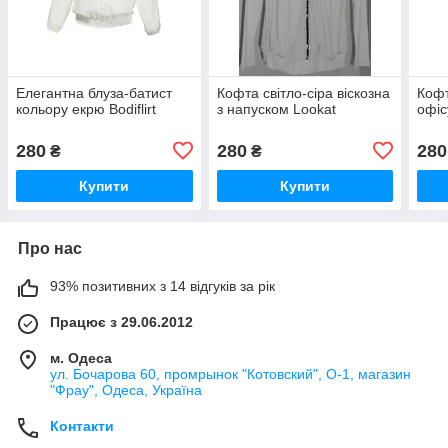
Елегантна блуза-батист
Кофта світло-сіра віскозна
Кофт
кольору екрю Bodiflirt
з напуском Lookat
офіс
280
280
280
₴
₴
Купити
Купити
Про нас
93% позитивних з 14 відгуків за рік
Працює з 29.06.2012
м. Одеса
ул. Бочарова 60, промрынок "Котовский", О-1, магазин
"Фрау", Одеса, Україна
Контакти