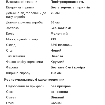
Властивості тканини
Повітропроникність
Візерунки і принти
Без візерунків і принтів
Довжина від горловини до
70 см
низу вироба
Довжина рукава вироба
66 см
Застібка
Без застібки
Колір
Молочний
Міжнародний розмір
XXL
Склад
88% вискозы
Стан
Новий
Тип тканини
Віскоза
Фасон вирізу горловини
Круглий
Фасони
Без застібки і коміра
Ширина виробу
105 см
Користувальницькі характеристики
Оздоблення та прикраси
без прикрас
Сезон
всі сезони
Сілует
Вільний
Стиль
Casual