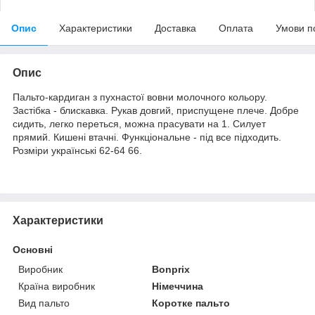
Опис
Характеристики
Доставка
Оплата
Умови п
Опис
Пальто-кардиган з пухнастої вовни молочного кольору.
Застібка - блискавка. Рукав довгий, приспущене плече. Добре
сидить, легко переться, можна прасувати на 1. Силует
прямий. Кишені втачні. Функціональне - під все підходить.
Розміри українські 62-64 66.
Характеристики
Основні
Виробник
Bonprix
Країна виробник
Німеччина
Вид пальто
Коротке пальто