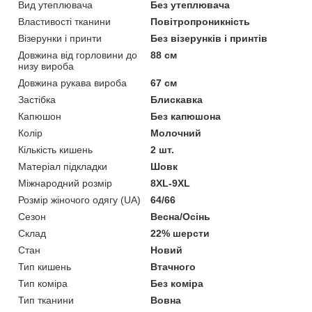
Вид утеплювача
Без утеплювача
Властивості тканини
Повітропроникність
Візерунки і принти
Без візерунків і принтів
Довжина від горловини до
88 см
низу вироба
Довжина рукава вироба
67 см
Застібка
Блискавка
Капюшон
Без капюшона
Колір
Молочний
Кількість кишень
2 шт.
Матеріал підкладки
Шовк
Міжнародний розмір
8XL-9XL
Розмір жіночого одягу (UA)
64/66
Сезон
Весна/Осінь
Склад
22% шерсти
Стан
Новий
Тип кишень
Втачного
Тип коміра
Без коміра
Тип тканини
Вовна