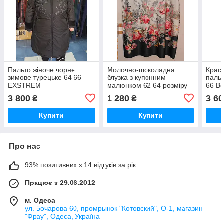
Пальто жіноче чорне
Молочно-шоколадна
Крас
зимове турецьке 64 66
блузка з купонним
паль
EXSTREM
малюнком 62 64 розміру
66 B
Bonprix
3 800
1 280
3 6
₴
₴
Купити
Купити
Про нас
93% позитивних з 14 відгуків за рік
Працює з 29.06.2012
м. Одеса
ул. Бочарова 60, промрынок "Котовский", О-1, магазин
"Фрау", Одеса, Україна