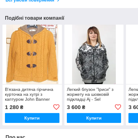
Всі умови повернення
Подібні товари компанії
В'язана дитяча гірчична
Легкий блузон "Іриси" з
Легк
курточка на хутрі з
жоржету на шовковій
жорж
каптуром John Banner
підкладці Aj - Sel
підкл
1 280
3 600
3 6
₴
₴
Купити
Купити
Про нас