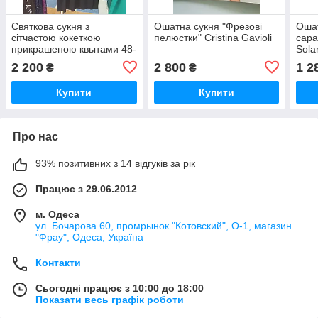
Святкова сукня з
Ошатна сукня "Фрезові
Ошат
сітчастою кокеткою
пелюстки" Cristina Gavioli
сара
прикрашеною квытами 48-
Sola
50 Philippe Carat
2 200
2 800
1 2
₴
₴
Купити
Купити
Про нас
93% позитивних з 14 відгуків за рік
Працює з 29.06.2012
м. Одеса
ул. Бочарова 60, промрынок "Котовский", О-1, магазин
"Фрау", Одеса, Україна
Контакти
Сьогодні працює з 10:00 до 18:00
Показати весь графік роботи