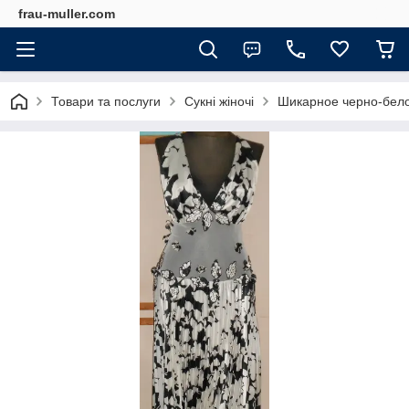
frau-muller.com
Товари та послуги
Сукні жіночі
Шикарное черно-белое