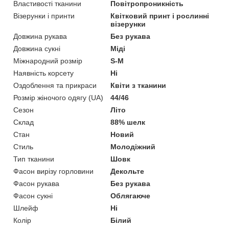
Властивості тканини
Повітропроникність
Візерунки і принти
Квітковий принт і рослинні
візерунки
Довжина рукава
Без рукава
Довжина сукні
Міді
Міжнародний розмір
S-M
Наявність корсету
Ні
Оздоблення та прикраси
Квіти з тканини
Розмір жіночого одягу (UA)
44/46
Сезон
Літо
Склад
88% шелк
Стан
Новий
Стиль
Молодіжний
Тип тканини
Шовк
Фасон вирізу горловини
Декольте
Фасон рукава
Без рукава
Фасон сукні
Облягаюче
Шлейф
Ні
Колір
Білий