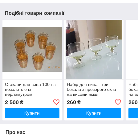
Подібні товари компанії
Стакани для вина 100 г з
Набір для вина - три
Набі
позолотою ы
бокала з прозорого скла
бока
перламутром
на високій ніжці
на в
2 500
260
260
₴
₴
Купити
Купити
Про нас