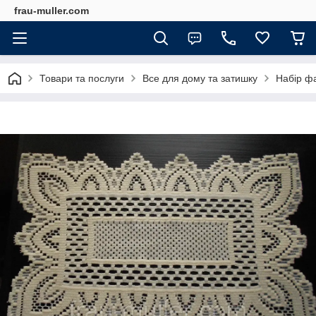
frau-muller.com
Товари та послуги
Все для дому та затишку
Набір фа