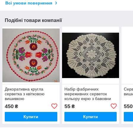
Всі умови повернення
Подібні товари компанії
Декоративна кругла
Набір фабричних
Серв
серветка з квітковою
мереживних серветок
виши
вишивкою
кольору екрю з бавовни
для вітальні або спальні
450
55
550
₴
₴
Купити
Купити