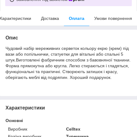
Характеристики
Доставка
Оплата
Умови повернення
Опис
Чудовий набір мереживних серветок кольору екрю (крем) під
вази або попільнички, статуетки для вітальні або спальні 5
штук.Виготовлені фабричним способом з бавовняної тканини.
Форма прямокутна або кругла. Легко стираються і гладяться,
функціональні та практичні. Створюють затишок і красу,
оберігають меблі від подряпин. Хороший подарунок.
Характеристики
Основні
Виробник
Celltex
Країна виробник
Туреччина