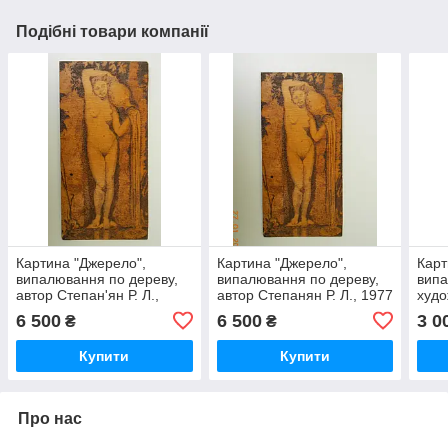
Подібні товари компанії
Картина "Джерело",
Картина "Джерело",
Карт
випалювання по дереву,
випалювання по дереву,
випа
автор Степан'ян Р. Л.,
автор Степанян Р. Л., 1977
худо
1977 р.
р.
1979
6 500
6 500
3 0
₴
₴
Купити
Купити
Про нас