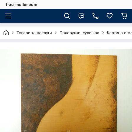
frau-muller.com
Товари та послуги
Подарунки, сувеніри
Картина огол